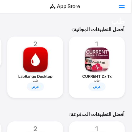
أساسيات
طب
Complete Anatomy
الاستكشاف
أفضل التطبيقات المجانية
علم التشريح الإنساني الكامل.
Arcade
2
1
الإبداع
العمل
LabRange Desktop
CURRENT Dx Tx
اللعب
Cardiology
طب
طب
عرض
عرض
التطوير
الفئات
أفضل التطبيقات المدفوعة
بحث
2
1
النظام الأساسي