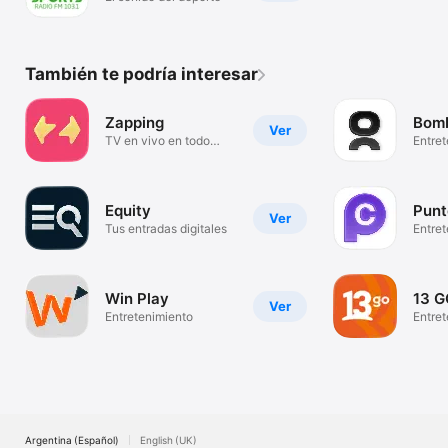
También te podría interesar
Zapping
Bom
Ver
TV en vivo en todo
Entre
lugar.
Equity
Punt
Ver
Tus entradas digitales
Entre
Win Play
13 
Ver
Entretenimiento
Entret
hora
Argentina (Español)
English (UK)