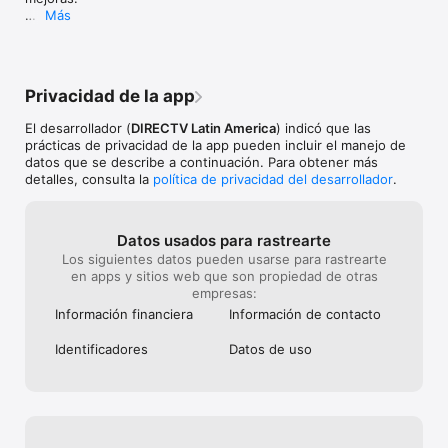
Más
Estuvimos trabajando para que puedas ingresar a la 
app de manera más sencilla recordando tu usuario. Y 
si tienes problemas con tus datos, ahora vas a poder 
recuperarlos de manera más simple.

Privacidad de la app
Seguimos sumando opciones para que nuestros 
El desarrollador (
DIRECTV Latin America
) indicó que las
clientes Internet puedan gestionar y también 
prácticas de privacidad de la app pueden incluir el manejo de
solucionar problemas de su red.
datos que se describe a continuación. Para obtener más
detalles, consulta la
política de privacidad del desarrollador
.
Datos usados para rastrearte
Los siguientes datos pueden usarse para rastrearte
en apps y sitios web que son propiedad de otras
empresas:
Información financiera
Información de contacto
Identificado­res
Datos de uso