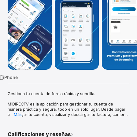
TV
iPhone
Gestiona tu cuenta de forma rápida y sencilla.

MiDIRECTV es la aplicación para gestionar tu cuenta de 
manera práctica y segura, todo en un solo lugar. Desde pagar 
o recargar tu cuenta, visualizar y descargar tu factura, comprar 
Más
Premiums, cambiar de plan, solucionar inconvenientes 
técnicos entre muchas otras cosas. 

Calificaciones y reseñas
¿Qué puedes hacer con MiDIRECTV?
