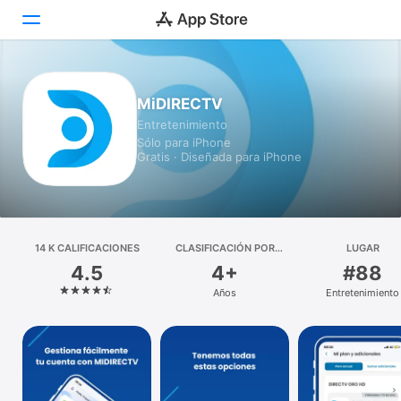
Hoy
MiDIRECTV
Entretenimiento
Juegos
Sólo para iPhone
Gratis · Diseñada para iPhone
Apps
Arcade
Buscar
14 K CALIFICACIONES
CLASIFICACIÓN POR
LUGAR
EDADES
4.5
4+
#88
Plataforma
Años
Entretenimiento
iPhone
iPad
Mac
Watch