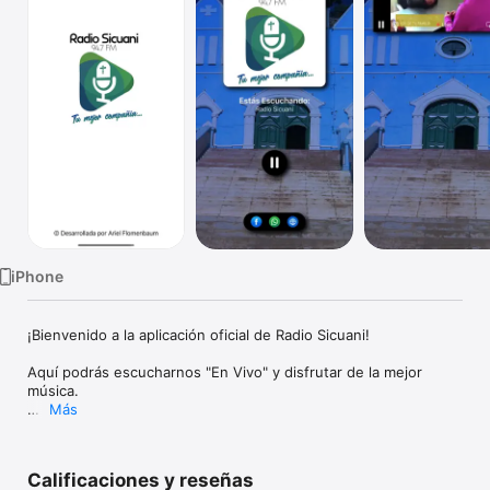
TV
iPhone
¡Bienvenido a la aplicación oficial de Radio Sicuani!

Aquí podrás escucharnos "En Vivo" y disfrutar de la mejor 
música.

Más
Con una interfaz moderna, fácil de usar y con la posibilidad de 
reproducir en segundo plano... la aplicación Radio Sicuani te 
da la mejor experiencia a la hora de escuchar radio online.

Calificaciones y reseñas