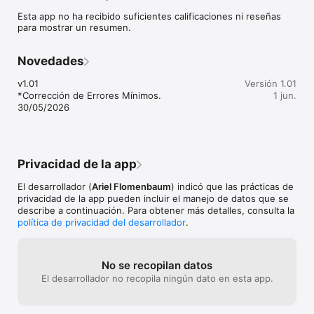
Se necesita una conexión a internet, 3G/4G/5G ó redes Wi-Fi 
Esta app no ha recibido suficientes calificaciones ni reseñas
para ser sintonizada.

para mostrar un resumen.
Ofrecemos soporte rápido y fiable a todos los usuarios y 
siempre respondemos a las dudas que nos escriben a 
Novedades
arielflomenbaum@icloud.com. Si tienes algún problema, 
incompatibilidad con tu dispositivo, Etc, escríbenos e 
v1.01

Versión 1.01
intentaremos resolver el problema cuanto antes. Si te ha 
*Corrección de Errores Mínimos.

1 jun.
gustado la aplicación... agradeceríamos una valoración positiva.

30/05/2026
¡Muchas Gracias!
Privacidad de la app
El desarrollador (
Ariel Flomenbaum
) indicó que las prácticas de
privacidad de la app pueden incluir el manejo de datos que se
describe a continuación. Para obtener más detalles, consulta la
política de privacidad del desarrollador
.
No se recopilan datos
El desarrollador no recopila ningún dato en esta app.