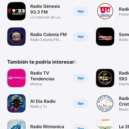
Radio Génesis
Radi
Ver
93.3 FM
Potre
La Creación de La
Radio
Radio Colonia FM
Somo
Ver
Radio Colonia FM
Radio
100.9
También te podría interesar
Radio TV
Radi
Ver
Tendencias
593
Música
Intern
Radi
Al Dia Radio
Ver
Cris
Radio y Tv
Music
Radio Ritmonica
La 2
Ver