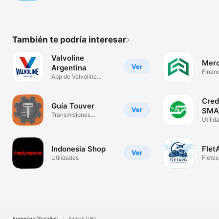
También te podría interesar
Valvoline
Mer
Ver
Argentina
Finan
App de Valvoline
priva
Argentina
Cred
Guía Touver
Ver
SMA
Transmisiones
Utilid
Automáticas
Indonesia Shop
Flet
Ver
Utilidades
Flete
más.
Argentina (Español)
English (UK)