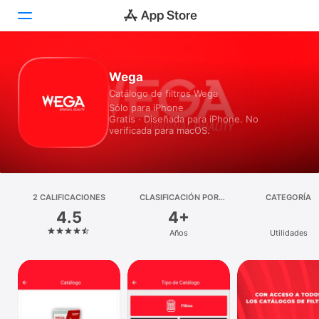
Hoy
Wega
Catálogo de filtros Wega
Juegos
Sólo para iPhone
Gratis · Diseñada para iPhone. No
Apps
verificada para macOS.
Arcade
Buscar
2 CALIFICACIONES
CLASIFICACIÓN POR
CATEGORÍA
EDADES
4.5
4+
Plataforma
Años
Utilidades
iPhone
iPad
Mac
Watch