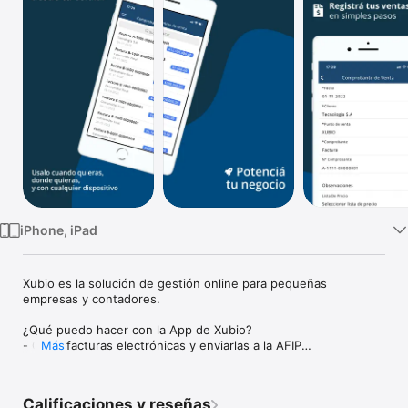
TV
iPhone, iPad
Xubio es la solución de gestión online para pequeñas 
empresas y contadores.

¿Qué puedo hacer con la App de Xubio?

- Crear facturas electrónicas y enviarlas a la AFIP

Más
- Crear presupuestos para enviar a tus clientes

- Crear nuevos clientes y proveedores

- Ingresar facturas de compra 

Calificaciones y reseñas