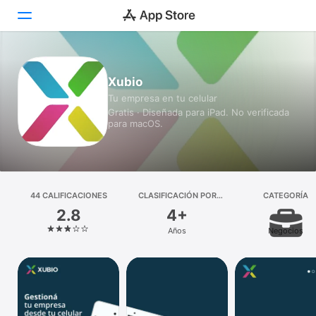
Hoy
Xubio
Tu empresa en tu celular
Juegos
Gratis · Diseñada para iPad. No verificada
para macOS.
Apps
Arcade
Buscar
44 CALIFICACIONES
CLASIFICACIÓN POR
CATEGORÍA
EDADES
2.8
4+
Plataforma
Años
Negocios
iPhone
iPad
Mac
Watch