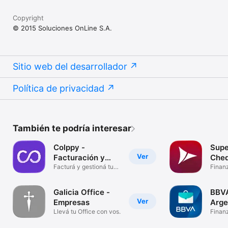
Copyright
© 2015 Soluciones OnLine S.A.
Sitio web del desarrollador
Política de privacidad
También te podría interesar
Colppy -
Supe
Ver
Facturación y
Che
Gestión
Facturá y gestioná tu
Finan
empresa
Galicia Office -
BBVA
Ver
Empresas
Arge
Llevá tu Office con vos.
Finan