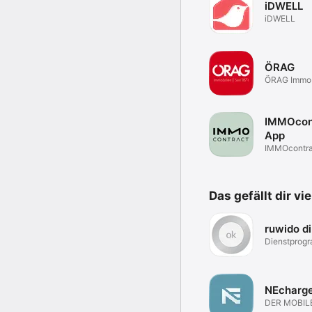
iDWELL
iDWELL
ÖRAG
ÖRAG Immob
IMMOcon
App
IMMOcontra
Das gefällt dir vi
ruwido di
Dienst­pro
NEcharg
DER MOBIL