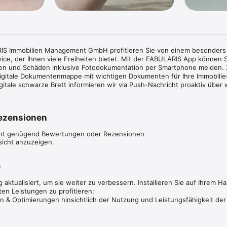
IS Immobilien Management GmbH profitieren Sie von einem besonders 
ce, der Ihnen viele Freiheiten bietet. Mit der FABULARIS App können S
en und Schäden inklusive Fotodokumentation per Smartphone melden. Z
digitale Dokumentenmappe mit wichtigen Dokumenten für Ihre Immobilie(
itale schwarze Brett informieren wir via Push-Nachricht proaktiv über w
ie uns anvertrauten Immobilien. 

ick:

ezensionen
te Kommunikation: In unserer FABULARIS App finden Sie alle Information
m Ort gebündelt – in Ihrer Hosentasche und jederzeit digital verfügba
cht genügend Bewertungen oder Rezensionen
e haben Fragen zum Mietvertrag, zur Nachbestellung von Schlüsseln oder
sicht anzuzeigen.
en? In einem FAQ-Bereich finden Sie Antworten zu den häufigsten Fra
en in der FABULARIS App direkt Schadensmeldungen oder andere Anliegen
hverhalt wird schnell bearbeitet und Sie erhalten regelmäßige Status-Up
t Ihren Nachbarn: Tauschen Sie sich per Nachrichtenfunktion mit Ihren 
 aktualisiert, um sie weiter zu verbessern. Installieren Sie auf Ihrem 
 Haus aus.

en Leistungen zu profitieren:

chtigen Informationen und Diskussionen können am schwarzen Brett nach
n & Optimierungen hinsichtlich der Nutzung und Leistungsfähigkeit de
n.

h für die FABULARIS App:
