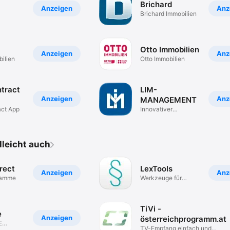
Brichard
Anzeigen
Anz
Brichard Immobilien
Otto Immobilien
Anzeigen
Anz
ilien
Otto Immobilien
tract
LIM-
Anzeigen
Anz
MANAGEMENT
ct App
Innovativer
Kundenservice.
elleicht auch
rect
LexTools
Anzeigen
Anz
gramme
Werkzeuge für
österr. Recht
TiVi -
e
Anzeigen
österreichprogramm.at
E
TV-Empfang einfach und