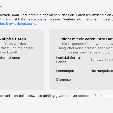
eine personalisierte E-Mail mit einer Einladung zum Beitritt der FABULAR
Button “Anmeldung bestätigen” und geben Sie Ihr persönlich gewähltes 
z
ABULARIS App für Ihr Smartphone herunter

,
Idwell GmbH
, hat darauf hingewiesen, dass die Datenschutz­richtlinien
alle Vorteile unseres digitalen Kundenservices nutzen!

gang mit Daten einschließen können. Weitere Informationen findest d
 des Entwicklungsteams
.
inladung von uns erhalten? Dann melden Sie sich bitte bei Ihrem zustän
rknüpfte Daten
Nicht mit dir verknüpfte Da
en Daten werden
Die folgenden Daten werden zw
rfasst und mit deiner
möglicherweise erfasst, aber nich
ät verknüpft:
deiner Identität verknüpft:
informa­tionen
Kontakt­informa­
Benutzer­inhal
tionen
Kennungen
Nutzungs­dat
Diagnose
en variieren beispielsweise abhängig von den verwendeten Funktionen