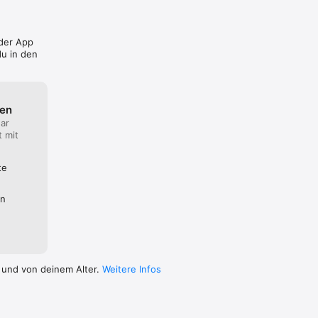
IS App

Passwort 
 der App
u in den
digen 
ten
ar
t mit
te
en
 und von deinem Alter.
Weitere Infos