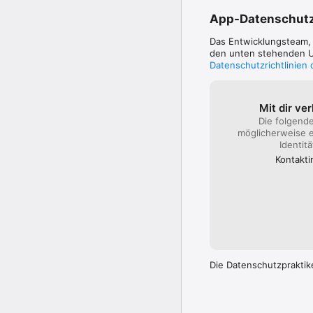
- Sie erhalten von uns 
- Drücken Sie auf den 
App-Datenschut
ein

- Laden Sie sich die F
Das Entwicklungsteam
- Und schon können Sie 
den unten stehenden Um
Datenschutzrichtlinien
Sie haben noch keine E
Immobilienverwalter. 
Mit dir ve
Die folgend
möglicherweise e
Identit
Kontakt­
Die Datenschutzpraktik