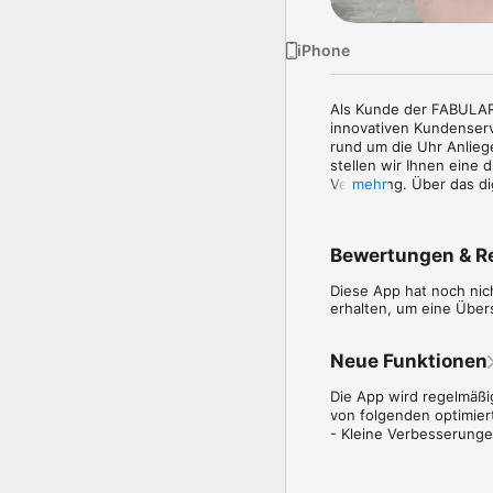
iPhone
Als Kunde der FABULAR
innovativen Kundenservi
rund um die Uhr Anlieg
stellen wir Ihnen eine 
Verfügung. Über das dig
mehr
Informationen rund um d
Alle Vorteile auf einen Bl
Bewertungen & R
- Schnelle und effizien
Dokumentationen an eine
Diese App hat noch ni
- Immer informiert: Si
erhalten, um eine Über
Eigentümerversammlung
- Interaktiv: Sie könn
Fotos erfassen. Ihr Sac
Neue Funktionen
per Push-Nachrichten.

- Vernetzen Sie sich mi
Die App wird regelmäßig
zu wichtigen Themen im
von folgenden optimiert
- Transparent: Alle wi
- Kleine Verbesserunge
und kommentiert werde
So registrieren Sie sic