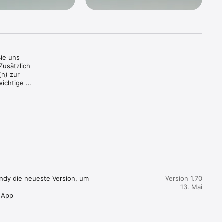
ie uns 
usätzlich 
n) zur 
ichtige 
en und 
r

 zu 
gen.

 mit 
dates 
Nachbarn 
Handy die neueste Version, um 
Version 1.70
13. Mai
verfolgt 
r App