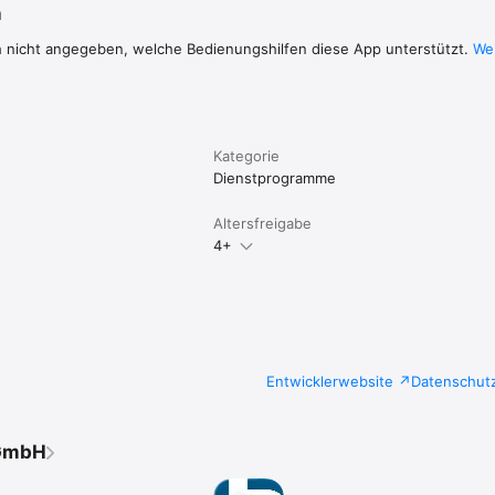
n
h nicht angegeben, welche Bedienungshilfen diese App unterstützt.
Wei
Kategorie
Dienst­programme
Altersfreigabe
4+
Entwicklerwebsite
Datenschut
 GmbH