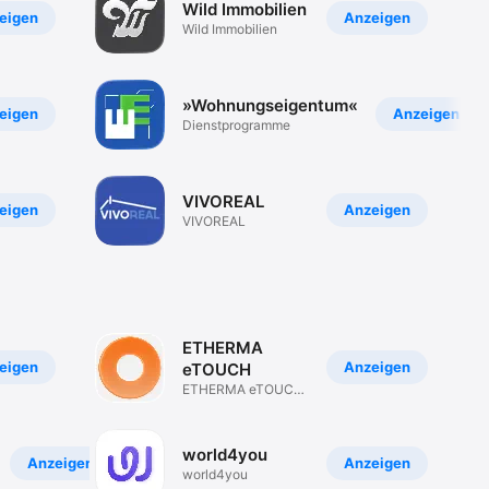
Wild Immobilien
eigen
Anzeigen
Wild Immobilien
»Wohnungseigentum«
eigen
Anzeigen
Dienst­programme
VIVOREAL
eigen
Anzeigen
VIVOREAL
ETHERMA
eigen
Anzeigen
eTOUCH
ETHERMA eTOUCH
PRO zu steuern
world4you
Anzeigen
Anzeigen
world4you