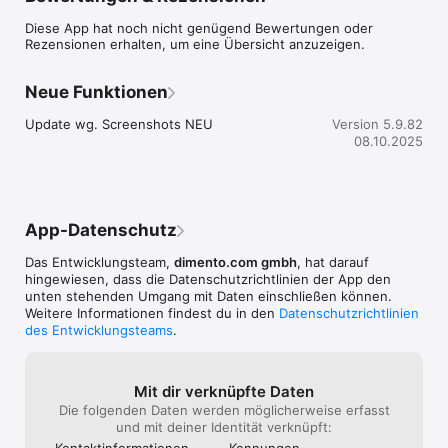
Hofaue 41 - 45

Diese App hat noch nicht genügend Bewertungen oder
42103 Wuppertal

Rezensionen erhalten, um eine Übersicht anzuzeigen.
---

Beleg anbei
Neue Funktionen
Update wg. Screenshots NEU
Version 5.9.82
08.10.2025
App-Datenschutz
Das Entwicklungsteam,
dimento.com gmbh
, hat darauf
hingewiesen, dass die Datenschutz­richtlinien der App den
unten stehenden Umgang mit Daten einschließen können.
Weitere Informationen findest du in den
Datenschutzrichtlinien
des Entwicklungsteams
.
Mit dir verknüpfte Daten
Die folgenden Daten werden möglicherweise erfasst
und mit deiner Identität verknüpft:
Kontakt­informa­tionen
Kennungen