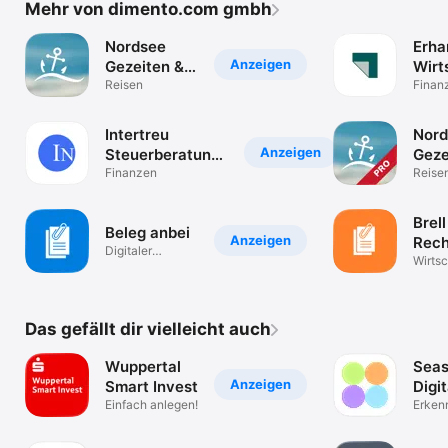
Mehr von dimento.com gmbh
Nordsee
Erha
Anzeigen
Gezeiten &
Wirt
Wetter
Reisen
Finan
Intertreu
Nord
Anzeigen
Steuerberatungs
Geze
GmbH
Finanzen
Reise
Brell
Beleg anbei
Anzeigen
Rech
Digitaler
Wirtsc
Belegversand
Das gefällt dir vielleicht auch
Wuppertal
Seas
Anzeigen
Smart Invest
Digit
Einfach anlegen!
Fina
Erken
Plane
Gewi