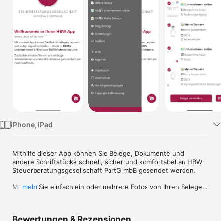
TV
iPhone, iPad
Mithilfe dieser App können Sie Belege, Dokumente und 
andere Schriftstücke schnell, sicher und komfortabel an HBW 
Steuerberatungsgesellschaft PartG mbB gesendet werden.

Machen Sie einfach ein oder mehrere Fotos von Ihren Belegen 
mehr
und versenden Sie diese mit einem Klick direkt aus der App 
heraus an HBW Steuerberatungsgesellschaft PartG mbB

Bewertungen & Rezensionen
HBW Steuerberatungsgesellschaft PartG mbB
