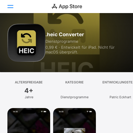
Heute
.heic Converter
Dienst­programme
Spiele
0,99 € · Entwickelt für iPad. Nicht für
macOS überprüft.
Apps
Arcade
Suchen
ALTERSFREIGABE
KATEGORIE
ENTWICKLUNGST
4+
Plattform
Jahre
Dienst­programme
Patric Eckhart
iPhone
iPad
Mac
Watch