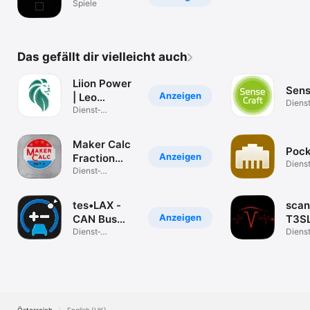
Spiele
Das gefällt dir vielleicht auch
Liion Power
Sens
Anzeigen
| Leo
Dienst
Connect
Dienst­
progr
programme
Maker Calc
Pock
Anzeigen
Fraction
Diens
Calculator
Dienst­
programme
tes•LAX -
scan
Anzeigen
CAN Bus
T3S
Explorer
Dienst­
Dienst
programme
progr