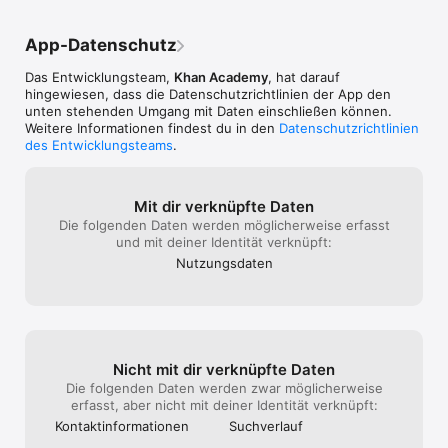
Khan Academy ist eine 501(c)(3) Non-Profit-Organisation mit 
dem Ziel der Bereitstellung einer kostenlosen, erstklassigen 
App-Datenschutz
Bildung für Jeden, weltweit.
Das Entwicklungsteam,
Khan Academy
, hat darauf
hingewiesen, dass die Datenschutz­richtlinien der App den
unten stehenden Umgang mit Daten einschließen können.
Weitere Informationen findest du in den
Datenschutzrichtlinien
des Entwicklungsteams
.
Mit dir verknüpfte Daten
Die folgenden Daten werden möglicherweise erfasst
und mit deiner Identität verknüpft:
Nutzungs­daten
Nicht mit dir verknüpfte Daten
Die folgenden Daten werden zwar möglicherweise
erfasst, aber nicht mit deiner Identität verknüpft:
Kontakt­informa­tionen
Suchverlauf