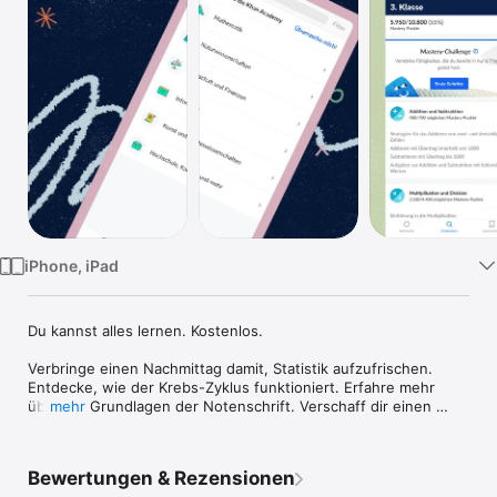
TV
iPhone, iPad
Du kannst alles lernen. Kostenlos.

Verbringe einen Nachmittag damit, Statistik aufzufrischen. 
Entdecke, wie der Krebs-Zyklus funktioniert. Erfahre mehr 
über die Grundlagen der Notenschrift. Verschaff dir einen 
mehr
Vorsprung im nächsten Semester mit Geometrie-Grundlagen. 
Oder, wenn du besonders abenteuerlustig bist, lerne wie die 
Streichholz-Landwirtschaft die Landschaft von Australien 
Bewertungen & Rezensionen
geändert hat. 
