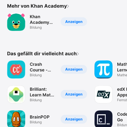
Mehr von Khan Academy
Khan
Anzeigen
Academy
Kids
Bildung
Das gefällt dir vielleicht auch
Crash
Mat
Anzeigen
Course -
Lern
Watch and
Bildung
Kopf
Mathe
aufga
Study
Brilliant:
edX 
Anzeigen
Learn Math
Apps
& Coding
Bildung
Lern
Ferns
2000 
Cod
BrainPOP
Anzeigen
Go
Bildung
Bildu