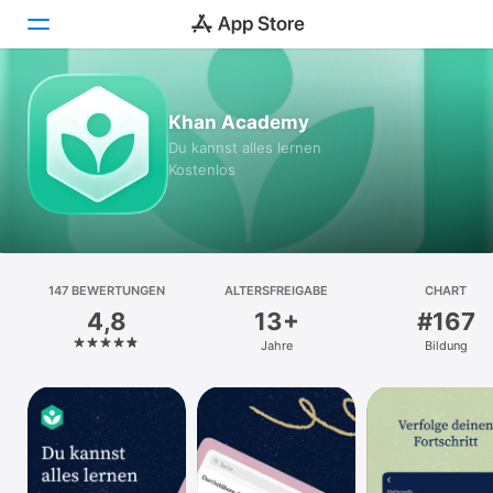
Heute
Khan Academy
Du kannst alles lernen
Spiele
Kostenlos
Apps
Arcade
147 BEWERTUNGEN
Suchen
ALTERSFREIGABE
CHART
4,8
13+
#167
Plattform
Jahre
Bildung
iPhone
iPad
Mac
Watch