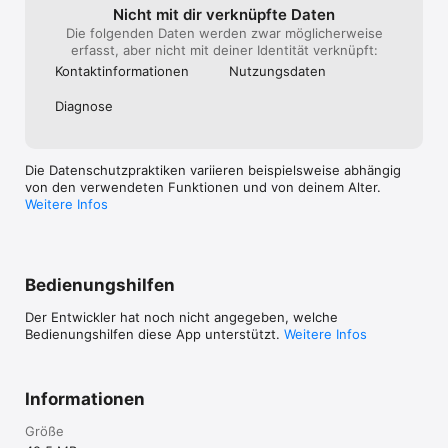
Nicht mit dir verknüpfte Daten
Die folgenden Daten werden zwar möglicherweise
▶ ANGEBOTE UND AKTUELLE SENDUNGEN DER BESTEN ON 
erfasst, aber nicht mit deiner Identität verknüpft:
DEMAND UND STREAMING ANBIETER

Kontakt­informa­tionen
Nutzungs­daten
Sie schauen Ihre Lieblingsserien und Filme lieber über die 
bekannten OnDemand Anbieter? Wir zeigen ihnen jetzt auch 
was aktuell zum Kauf, Verleih oder im Abo bei den wichtigsten 
Diagnose
Streaming Anbietern angeboten wird.

Die Datenschutzpraktiken variieren beispielsweise abhängig
von den verwendeten Funktionen und von deinem Alter.
▶ ALLE IHRE LIEBLINGSSENDER UND MEHR IN UNSERER TV 
Weitere Infos
APP

Finden Sie eine riesige Senderliste österreichischer und 
internationaler TV- Sender, sowie Radiosender und Video 
OnDemand-Anbieter übersichtlich in der tele App.

Bedienungshilfen
Der Entwickler hat noch nicht angegeben, welche
Bedienungshilfen diese App unterstützt.
Weitere Infos
▶ OPTIONALE WERBEFREIE VERSION

Unsere App beinhaltet Werbeeinblendungen, damit wir sie 
Ihnen gratis anbieten können. Wenn Sie das stört, können Sie 
einfach auf unsere werbefreie Version direkt in der 
Informationen
verfügbaren App umsteigen.

Größe