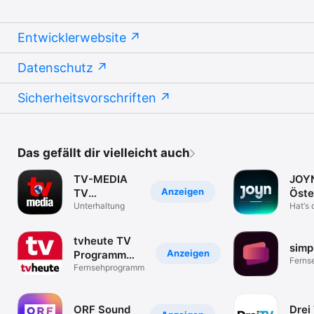
Entwicklerwebsite
Datenschutz
Sicherheitsvorschriften
Das gefällt dir vielleicht auch
TV-MEDIA
JOY
Anzeigen
TV
Öste
Programm
Unterhaltung
Supe
Hat‘s 
losst
tvheute TV
simpl
Anzeigen
Programm
Ferns
Österreich
Fernsehprogramm
ORF Sound
Drei