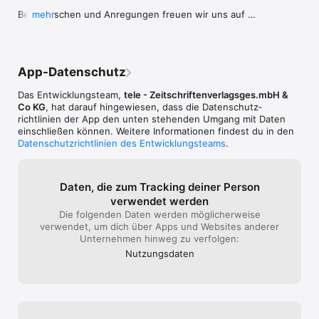
20.15, oder zu einem anderen Zeitpunkt sehen wollen. Filtern 
Bei Wünschen und Anregungen freuen wir uns auf 
mehr
Sie einfach nach Uhrzeit, Datum oder Genre.

Infos an iOS@tele.at!
App-Datenschutz
▶ KEINE SENDUNG MEHR VERPASSEN

Morgen läuft eine Sendung, die Sie auf keinen Fall verpassen 
Das Entwicklungsteam,
tele - Zeitschriftenverlagsges.mbH &
möchten? Die tele TV App zeigt ihnen das aktuelle TV-Listing, 
Co KG
, hat darauf hingewiesen, dass die Datenschutz­
UND erinnert Sie an ihre Lieblingssendungen zur rechten Zeit.

richtlinien der App den unten stehenden Umgang mit Daten
Fügen Sie Serien, Fernsehsendungen oder Filme zu ihrer 
einschließen können. Weitere Informationen findest du in den
persönlichen Fernsehliste hinzu.

Datenschutzrichtlinien des Entwicklungsteams
.
Die Alarm-Funktion lässt Sie keine Sendung mehr verpassen.

Daten, die zum Tracking deiner Person
verwendet werden
▶ FILMVORSCHLÄGE, NEWS UND TV-TIPPS

Die folgenden Daten werden möglicherweise
Sie sind auf der Suche nach etwas Inspiration? Unter TV-
verwendet, um dich über Apps und Websites anderer
Themen finden Sie aktuelle Themen wie die aktuelle Ski WM, 
Unternehmen hinweg zu verfolgen:
Champions League, sowie Inhalte und Filmvorschläge zu 
Nutzungs­daten
Krimis oder Top-Film Blockbuster. Unsere tele-Redaktion 
versorgt Sie täglich mit handverlesenen TV-Tipps und 
Empfehlungen aus dem OnDemand-Programm.
