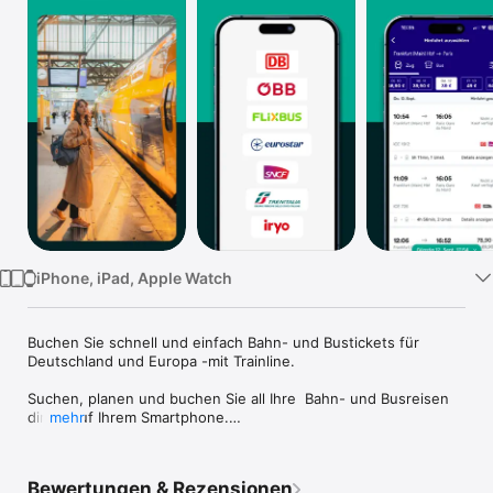
TV
iPhone, iPad, Apple Watch
Buchen Sie schnell und einfach Bahn- und Bustickets für 
Deutschland und Europa -mit Trainline.

Suchen, planen und buchen Sie all Ihre  Bahn- und Busreisen 
direkt auf Ihrem Smartphone.

mehr
VORTEILE VON TRAINLINE

• Günstige Tickets – Vergleichen Sie Bahn- und Bustickets 
Bewertungen & Rezensionen
und sichern Sie sich den besten Preis für Ihre Reise.
