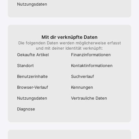
Oder schauen Sie in unsere FAQs 
Nutzungs­daten
https://www.thetrainline.com/de/hilfe/
Mit dir verknüpfte Daten
Die folgenden Daten werden möglicherweise erfasst
und mit deiner Identität verknüpft:
Gekaufte Artikel
Finanz­informa­tionen
Standort
Kontakt­informa­tionen
Benutzer­inhalte
Suchverlauf
Browser-Verlauf
Kennungen
Nutzungs­daten
Vertrauliche Daten
Diagnose