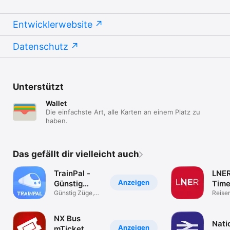
Entwicklerwebsite
Datenschutz
Unterstützt
Wallet
Die einfachste Art, alle Karten an einem Platz zu
haben.
Das gefällt dir vielleicht auch
TrainPal -
LNER
Anzeigen
Günstig
Time
buchen
Günstig Züge,
Tick
Reise
Busse und Flüge
Züge
NX Bus
Nati
Anzeigen
mTicket