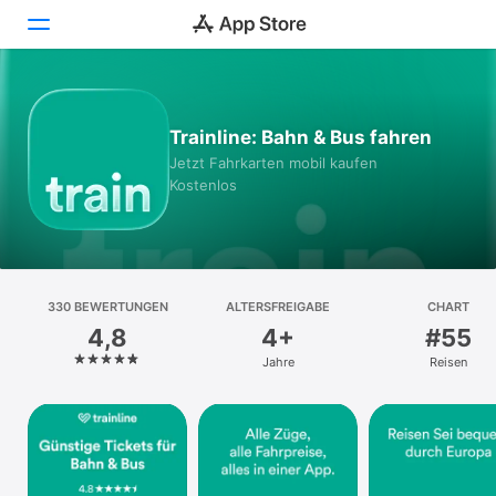
Heute
Trainline: Bahn & Bus fahren
Spiele
Jetzt Fahrkarten mobil kaufen
Kostenlos
Apps
Arcade
Suchen
330 BEWERTUNGEN
ALTERSFREIGABE
CHART
4,8
4+
#55
Plattform
Jahre
Reisen
iPhone
iPad
Mac
Watch