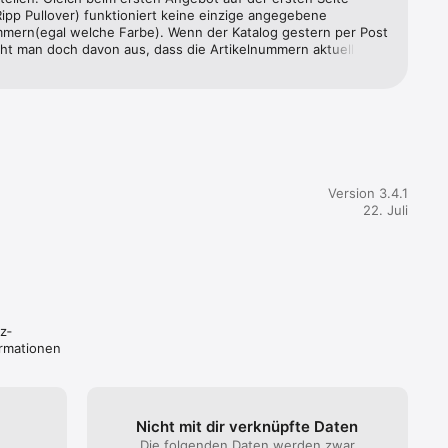
ipp Pullover) funktioniert keine einzige angegebene 
mmern(egal welche Farbe). Wenn der Katalog gestern per Post 
ht man doch davon aus, dass die Artikelnummern aktuell sind. 
ber Ihre 
 wenn gleich die erste Ware nervt … da geht die Lust am 
rem 
erloren. Tipp: es wäre echt super, wenn es zu jedem Artikel 
Code geben würde, sodass man einfach durch Scan rasch 
schten Artikel kommt.
Version 3.4.1
22. Juli
z­
ormationen
Nicht mit dir verknüpfte Daten
Die folgenden Daten werden zwar