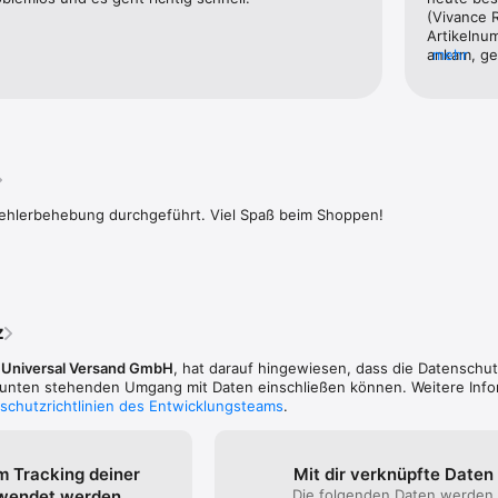
sammeln und profitieren.

(Vivance R
Artikelnu
r UNIVERSAL Shopping App?

ankam, ge
mehr
SAL App als super oder Verbesserungsbedürftig sehen, wir freuen uns ü
Ärgerlich,
ng. Direkt im App Store oder via Mail an ios@universal.at. Nur mit Ih
Shopping v
ie Shopping App bestmöglich optimieren.
einen QR-
zum gewün
Fehlerbehebung durchgeführt. Viel Spaß beim Shoppen!
z
,
Universal Versand GmbH
, hat darauf hingewiesen, dass die Datenschut
n unten stehenden Umgang mit Daten einschließen können. Weitere Inf
schutzrichtlinien des Entwicklungsteams
.
m Tracking deiner
Mit dir verknüpfte Daten
rwendet werden
Die folgenden Daten werden