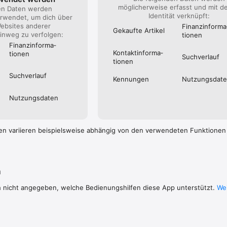
möglicherweise erfasst und mit d
en Daten werden
Identität verknüpft:
rwendet, um dich über
ebsites anderer
Finanz­informa
Gekaufte Artikel
nweg zu verfolgen:
tionen
Finanz­informa­
Kontakt­informa­
tionen
Suchverlauf
tionen
Suchverlauf
Kennungen
Nutzungs­dat
Nutzungs­daten
en variieren beispielsweise abhängig von den verwendeten Funktionen
n
h nicht angegeben, welche Bedienungshilfen diese App unterstützt.
Wei