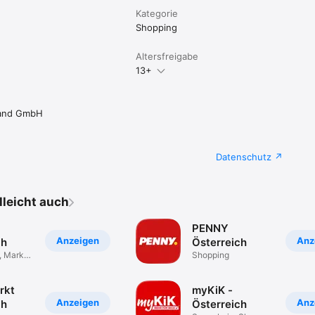
Kategorie
Shopping
Altersfreigabe
13+
sand GmbH
Datenschutz
elleicht auch
PENNY
Anzeigen
Anz
ch
Österreich
, Marken
Shopping
rkt
myKiK -
Anzeigen
Anz
ch
Österreich