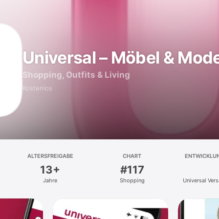
Universal – Möbel & Mod
Shopping, Outfits & Living
Kostenlos
ALTERSFREIGABE
CHART
ENTWICKLU
13+
#117
Jahre
Shopping
Universal Ve