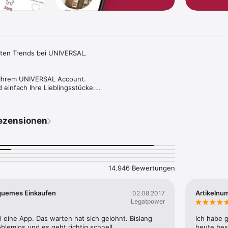
ten Trends bei UNIVERSAL.

 Ihrem UNIVERSAL Account.

 einfach Ihre Lieblingsstücke.

men Verbindung blitzschnell stöbern.

ezensionen
t exklusiv für die App.

Aktionen und Angebote mehr.

ngsstücke mit Ihren Freunden.

its für Frauen, Männer und Kinder von Top-Marken.

14.946 Bewertungen
 Empfehlungen, exklusiv auf Sie zugeschnitten.

lzahlung erfüllen Sie sich jederzeit, sicher und flexibel Ihre Wünsche - 
quemes Einkaufen
Artikelnu
02.08.2017
Legatpower
einkaufen.

l eine App. Das warten hat sich gelohnt. Bislang 
Ich habe 
 Sie Produkte zu Ihrer Wunschliste hinzu.

oblemlos und es geht richtig schnell.
heute best