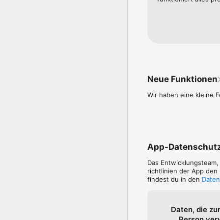
- Bei jedem Einkauf Ös 
Was halten Sie von de
Egal ob Sie die UNIVER
Rückmeldung und Bewertu
Feedback können wir d
Neue Funktionen
Wir haben eine kleine 
App-Datenschut
Das Entwicklungsteam
richtlinien der App de
findest du in den
Daten
Daten, die zu
Person ve