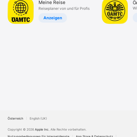
Meine Reise
Ö
TV
A
Wi
Reiseplaner von und für Profis
Anzeigen
Österreich
English (UK)
Copyright © 2026
Apple Inc.
Alle Rechte vorbehalten.
Nutzungsbedingungen für Internetdienste
App Store & Datenschutz