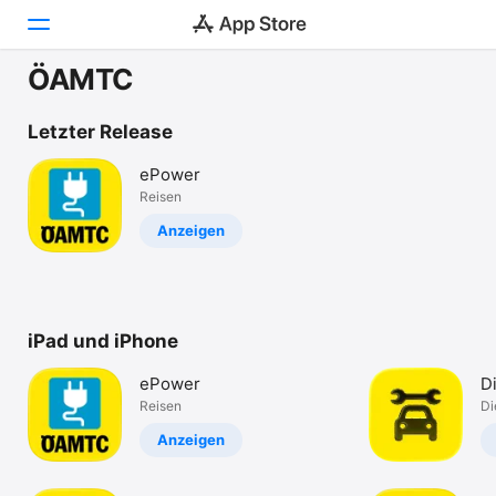
ÖAMTC
Heute
Letzter Release
Spiele
ePower
Reisen
Apps
Anzeigen
Arcade
Suchen
iPad und iPhone
Plattform
iPhone
ePower
D
iPad
Reisen
Di
Mac
Anzeigen
Watch