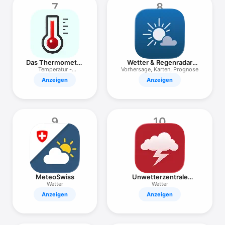
7
8
Das Thermometer
Wetter & Regenradar
- Digitales
meteoblue
Temperatur -
Vorhersage, Karten, Prognose
Luftfeuchtigkeit
Anzeigen
Anzeigen
9
10
MeteoSwiss
Unwetterzentrale
Österreich
Wetter
Wetter
Anzeigen
Anzeigen