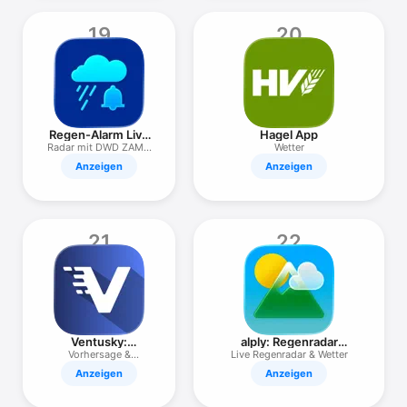
19
20
Regen-Alarm Live
Hagel App
Wetterradar
Radar mit DWD ZAMG
Wetter
MeteoSwiss
Anzeigen
Anzeigen
21
22
Ventusky:
alply: Regenradar
Wetterkarte &
Österreich
Vorhersage &
Live Regenradar & Wetter
Radar
Warnungen & Sturm
Anzeigen
Anzeigen