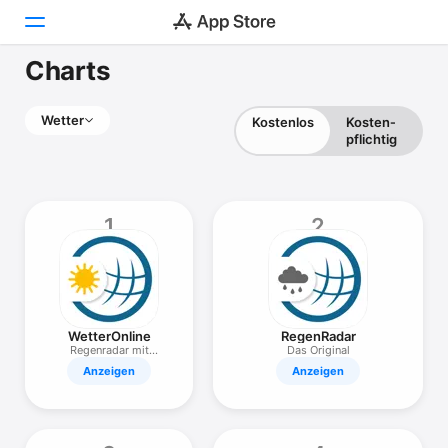
Charts
Heute
Wetter
Kostenlos
Kosten­
Spiele
pflichtig
Apps
1
2
Arcade
Suchen
Plattform
iPhone
WetterOnline
RegenRadar
Regenradar mit
Das Original
iPad
Gewittern
Anzeigen
Anzeigen
Mac
Watch