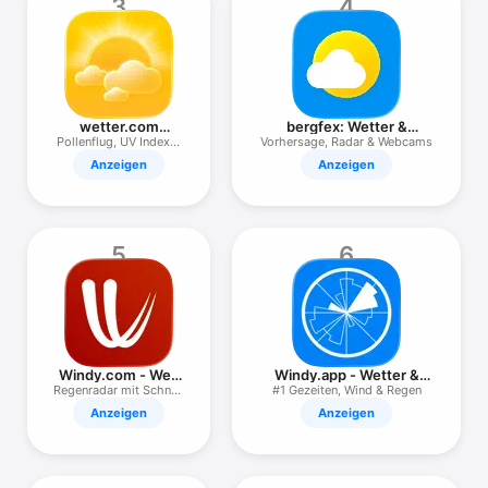
3
4
TV
wetter.com
bergfex: Wetter &
Regenradar &
Regenradar
Pollenflug, UV Index &
Vorhersage, Radar & Webcams
Wetter
Regen
Anzeigen
Anzeigen
5
6
Windy.com - Welt
Windy.app - Wetter &
Wettertracker
Radar
Regenradar mit Schnee
#1 Gezeiten, Wind & Regen
& Ski
Anzeigen
Anzeigen