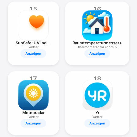
15
16
SunSafe: UV Index
Raumtemperaturmesser+
& Tanning
Wetter
thermometer for room &
outdoor
Anzeigen
Anzeigen
17
18
Meteoradar
Yr
Wetter
Wetter
Anzeigen
Anzeigen