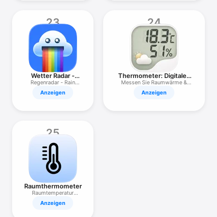
23
24
Wetter Radar -
Thermometer: Digitales
Rainbow Weather
Zimmer
Regenradar - Rain
Messen Sie Raumwärme &
Today Alert
Wetter!
Anzeigen
Anzeigen
25
Raumthermometer
Raumtemperatur
Messen
Anzeigen