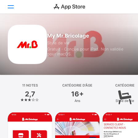
Aujourd’hui
My Mr.Bricolage
Style de vie
Jeux
Gratuit · Conçue pour iPad. Non validée
pour macOS.
Apps
Arcade
Recherche
11 NOTES
CATÉGORIE D’ÂGE
CATÉGORIE
2,7
16+
Plateforme
Ans
Style de vie
iPhone
iPad
Mac
Watch