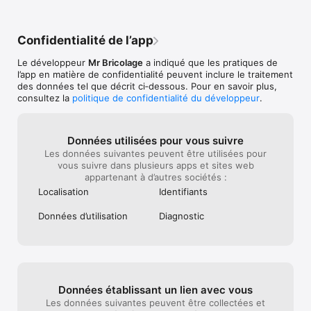
(1) Hors produits en promotion

(2) Il est utilisable en une seule fois sur un prochain achat d’un 
montant supérieur à la valeur faciale de ce bon, non 
Confidentialité de l’app
remboursable. Il ne pourra donner lieu à aucune contrepartie 
monétaire.

Le développeur
Mr Bricolage
a indiqué que les pratiques de
(3) Sont exclus de cette réduction de 10% : les combustibles, 
l’app en matière de confidentialité peuvent inclure le traitement
aliments pour animaux de la ferme, prix nets et promotions.
des données tel que décrit ci‑dessous. Pour en savoir plus,
consultez la
politique de confidentialité du développeur
.
Données utilisées pour vous suivre
Les données suivantes peuvent être utilisées pour
vous suivre dans plusieurs apps et sites web
appartenant à d’autres sociétés :
Localisation
Identifiants
Données d’utilisation
Diagnostic
Données établissant un lien avec vous
Les données suivantes peuvent être collectées et