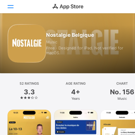
Today
Nostalgie Belgique
Music
Games
Free · Designed for iPad. Not verified for
macOS.
Apps
Arcade
Search
52 RATINGS
AGE RATING
CHART
3.3
4+
No. 156
Platform
Years
Music
iPhone
iPad
Mac
Watch