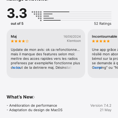
3.3
Accédez à nos radios à la une et découvrez les radios de nos 
autres marques.

PODCASTS

out of 5
52 Ratings
Retrouvez également les podcasts de vos séquences 
musique, ciné, télé,... à écouter où et quand vous le voulez ! 

Maj
Incontournable
16/06/2024
Klemtoon
Explorez maintenant les podcasts par thèmes dans un 
catalogue étendu à nos autres marques.

Update de mon avis: ok ca refonctionne… 
Une app grâce à 
mais il manque des features selon moi: 
résilié mon abo
mettre des acces rapides vers les radios 
bémol sur la pr
MAINTENANT AUSSI DANS VOTRE VOITURE

preferees par exempleNe fonctionne plus 
se demande à qu
du tout de la detniere maj. Désinstallé et 
more
Camping" ou "N
more
Avec notre nouvelle application compatible CarPlay, vos radios 
réinstallé plusieurs fois mais rien n’y fait… 
qui passe dans l
et podcasts vous accompagnent aussi en voiture.  

ecran noir…
toujours respec
globalement c'e
mise à jour de l
un désastre.
NOTE DE MISE A JOUR

What’s New
En fonction de votre smartphone, il est possible que vous 
- Amélioration de performance

Version 7.4.2
deviez désinstaller la version précédente avant d’installer 
- Adaptation du design de MacOS
21 May
cette nouvelle version.
