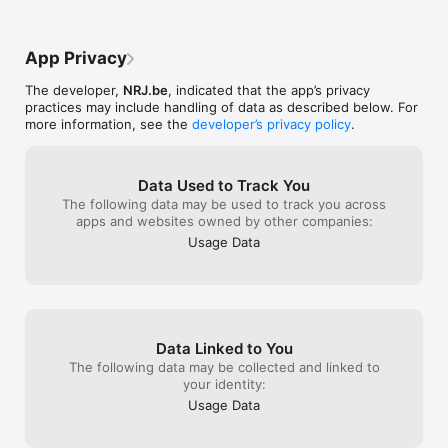
Une suggestion, une remarque, un problème…n’hésitez pas à 
nous contacter par mail : web@nostalgie.be ou en cliquant sur 
le bouton « Assistance » se trouvant dans l’onglet « Notes et 
App Privacy
Avis » de l’App Store.

The developer,
NRJ.be
, indicated that the app’s privacy
practices may include handling of data as described below. For
more information, see the
developer’s privacy policy
.
Précaution d’emploi :

Nous recommandons l’utilisation d’une connexion WIFI, car 
l’application peut dans certains cas consommer de grandes 
Data Used to Track You
quantités de données.

The following data may be used to track you across
apps and websites owned by other companies:
L’utilisation d’un réseau, notamment 4G, d’un opérateur ou 
Usage Data
fournisseur d’accès peut engendrer des frais supplémentaires, 
dont Nostalgie se décharge de toute responsabilité. Il est 
important que vous ayez un abonnement forfaitaire adapté à 
ce genre d’utilisation.

Si vous avez un doute, merci de consulter votre opérateur ou 
Data Linked to You
fournisseur d’accès.
The following data may be collected and linked to
your identity:
Usage Data