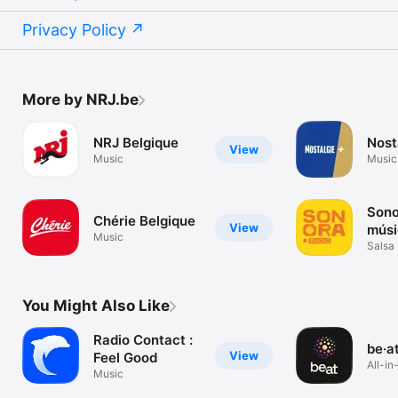
Privacy Policy
More by NRJ.be
NRJ Belgique
Nost
View
Music
Music
Sono
Chérie Belgique
View
músi
Music
espa
Salsa
Regga
You Might Also Like
Radio Contact :
be·a
View
Feel Good
All-in
Music
guide