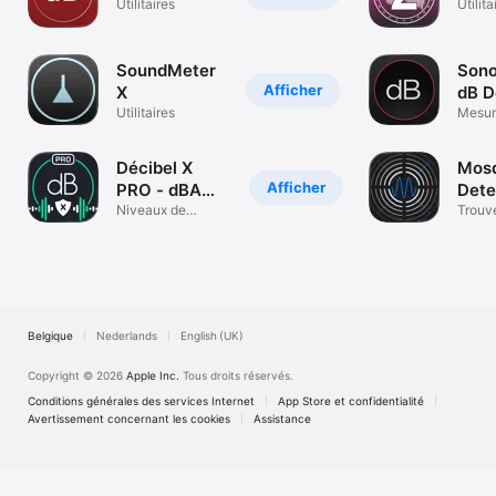
Utilitaires
Utilita
SoundMeter
Sono
Afficher
X
dB D
Utilitaires
Met
Mesur
acous
Décibel X
Mosq
Afficher
PRO - dBA
Dete
Sonomètre
Niveaux de
Trouve
Bruit,Décibelmètre
des m
Belgique
Nederlands
English (UK)
Copyright © 2026
Apple Inc.
Tous droits réservés.
Conditions générales des services Internet
App Store et confidentialité
Avertissement concernant les cookies
Assistance