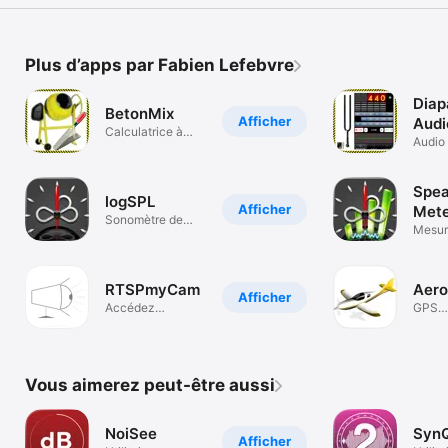
Plus d’apps par Fabien Lefebvre
Diap
BetonMix
Afficher
Audi
Calculatrice à
Gene
Audio
béton
depui
Spea
logSPL
Afficher
Met
Sonomètre de
Mesur
qualité
haut-
RTSPmyCam
Aero
Afficher
Accédez
GPS
simplement aux IP
aéron
cams
Vous aimerez peut-être aussi
NoiSee
Syn
Afficher