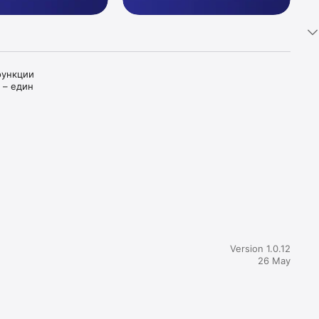
ункции 
– един 
щания и 
и бъдете 
Version 1.0.12
26 May
ти или 