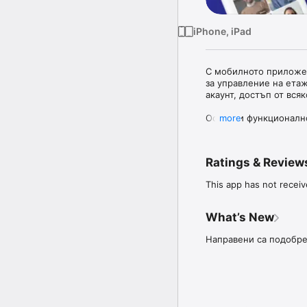
iPhone, iPad
С мобилното приложен
за управление на етаж
акаунт, достъп от всяк
Основни функционално
more
- Проследяване на за
Следете текущите си 
Ratings & Review
срокове – без нужда о
This app has not receiv
- Заявки за ремонти

Подавайте сигнали и з
What’s New
- Онлайн събрания с г
Участвайте в общи съб
Направени са подобре
активна част от взема
- Push известия

Получавайте незабавни
актуализации.
