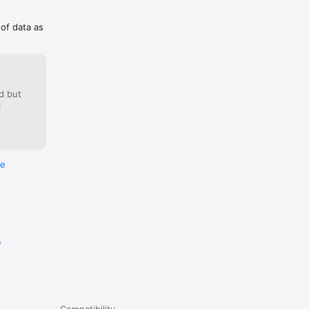
о.
 of data as
d but
:
re
e
Compatibility