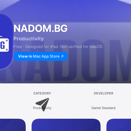
NADOM.BG
Productivity
Free · Designed for iPad. Not verified for macOS.
View in
Mac App Store
CATEGORY
DEVELOPER
Productivity
Daniel Standard