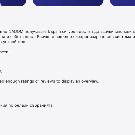
ие NADOM получавате бърз и сигурен достъп до всички ключови ф
ната собственост. Всичко е напълно синхронизирано със системата 
о устройство.

сти:

дължения

задължения в реално време, получавайте яснота за начисления, пла
s
т допълнителна комуникация.

ed enough ratings or reviews to display an overview.
аявки за ремонти бързо и лесно.

ласуване

рания дистанционно чрез видео връзка. Гласувайте в реално време 
ния по онлайн събранията
нето на решения – независимо къде се намирате.

 известия за важни събития – нови задължения, събрания, докумен