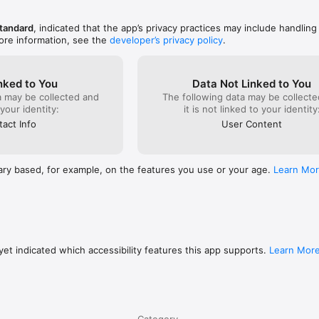
ация

ажни документи, съобщения и решения на общността на едно мяст
Standard
, indicated that the app’s privacy practices may include handling
ore information, see the
developer’s privacy policy
.
nked to You
Data Not Linked to You
a may be collected and
The following data may be collecte
 your identity:
it is not linked to your identity
act Info
User Content
ary based, for example, on the features you use or your age.
Learn Mo
et indicated which accessibility features this app supports.
Learn Mor
Category