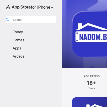
for iPhone
Search
Today
Games
Apps
Arcade
AGE RATING
18+
Years