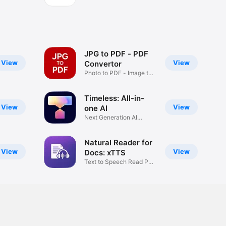
JPG to PDF - PDF
View
View
Convertor
Photo to PDF - Image to
PDF
Timeless: All-in-
View
View
one AI
Next Generation AI
assistant
Natural Reader for
View
View
Docs: xTTS
Text to Speech Read PDF
& Book