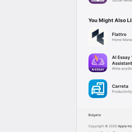
Social Netw
You Might Also L
Flattro
Home Mana
AI Essay 
Assistan
Write anythi
ChatBot
Carreta
Productivity
Bulgaria
Copyright © 2026
Apple Inc