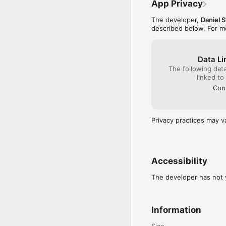
App Privacy
- Документи и информ
Достъпвайте всички в
The developer,
Daniel 
described below. For m
Data Li
The following dat
linked to
Cont
Privacy practices may v
Accessibility
The developer has not y
Information
Size