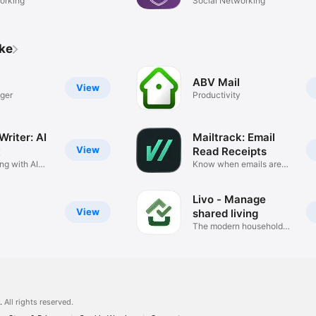
orking
Social Networking
ike
ABV Mail
View
ger
Productivity
Writer: AI
Mailtrack: Email
View
t
Read Receipts
ng with AI
Know when emails are
opened
Livo - Manage
View
shared living
The modern household
planner
.
All rights reserved.