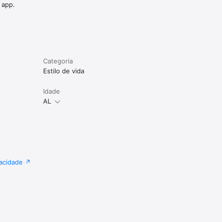
 app.
Categoria
Estilo de vida
Idade
AL
quer 
itor.com.

vacidade