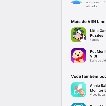
app com o Co
ativado.
Mais de VIGI Limi
Little Ga
Puzzles
Família
Pet Moni
VIGI
Estilo de vi
Você também pod
Annie Ba
Monitor 
Câmera
Video babá
eletrônica g