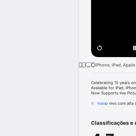
iPhone, iPad, Apple
Celebrating 15 years on
Available for iPad, iPho
Now Supports live Pictu
Vídeo ao vivo com alta 
mais
Bluetooth). Fácil de us
configuração. Uma esco
em viagem.

Classificações e 
O Cloud Baby Monitor é 