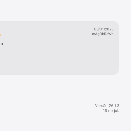
o ano do 
08/01/2025
).

mAgObRaWn
do
Versão 26.1.3
16 de jul.