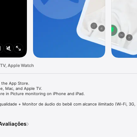
 TV, Apple Watch
 the App Store.

ne, Mac, and Apple TV.

re in Picture monitoring on iPhone and iPad.

qualidade + Monitor de áudio do bebê com alcance ilimitado (Wi-Fi, 3G, 
ar, funciona em qualquer iPhone, iPad, iPod touch ou Mac sem precisar d
lha excelente para um monitoramento seguro do bebê, tanto em casa q
Avaliações
usado por dezenas de milhares de clientes satisfeitos todos os dias. 
