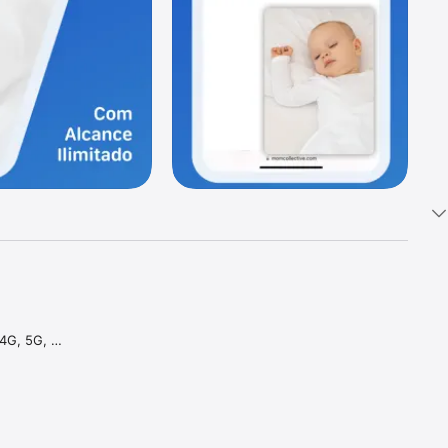
4G, 5G, 
e 
uanto 