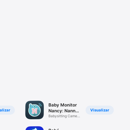
Baby Monitor
alizar
Visualizar
Nancy: Nanny
Cam
Babysitting Camera
for Parents