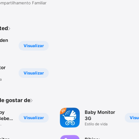
mpartilhamento Familiar
ted
rden
Visualizar
tor
Visualizar
da
e gostar de
by
Baby Monitor
Visualizar
Visu
Bebe
3G
Estilo de vida
rátis