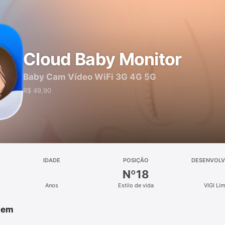
Cloud Baby Monitor
Baby Cam Vídeo WiFi 3G 4G 5G
R$ 49,90
IDADE
POSIÇÃO
DESENVOLV
Nº18
Anos
Estilo de vida
VIGI Li
 em