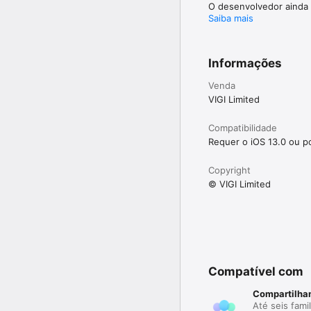
O desenvolvedor ainda 
perturbar o bebê.  

Saiba mais
FALE A DISTÂNCIA COM
Nine seu bebê com facil
Informações
RECURSOS PARA VÁRIOS
Use o recurso para vári
Venda
Use o recurso de vários
VIGI Limited
Compatibilidade
ATENDIMENTO AO CLIE
Requer o iOS 13.0 ou po
Clientes felizes são no
problema ou sugestão, 
Copyright
© VIGI Limited
Obrigado por usar o Cl
Compatível com
Compartilha
Até seis fami