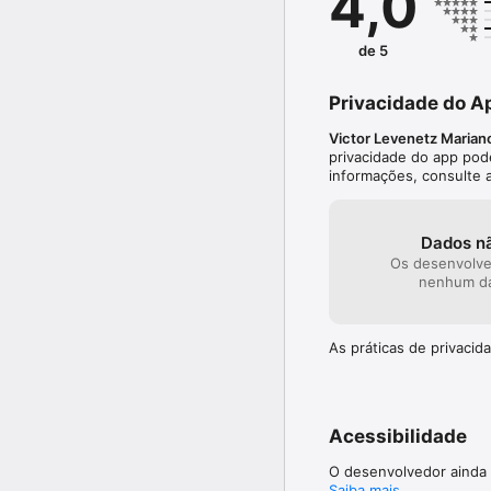
4,0
de 5
Privacidade do A
Victor Levenetz Marian
privacidade do app pod
informações, consulte 
Dados n
Os desenvolve
nenhum da
As práticas de privaci
Acessibilidade
O desenvolvedor ainda 
Saiba mais