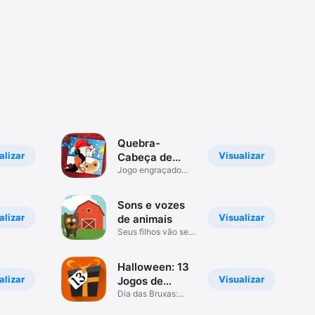
Quebra-
alizar
Visualizar
Cabeça de
Natal:Fazenda
Jogo engraçado
para todos
Sons e vozes
alizar
Visualizar
de animais
Seus filhos vão se
divertir!
Halloween: 13
alizar
Visualizar
Jogos de
Terror
Dia das Bruxas:
jogos Diários