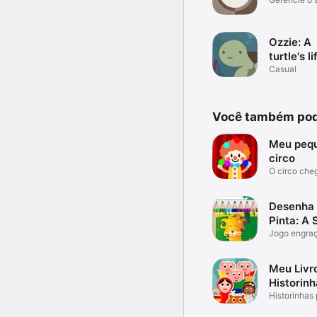
Brechó
Ozzie: A
turtle's li
journey
Casual
Você também pod
Meu peq
circo
O circo che
Desenha
Pinta: A 
Jogo engra
para todos
Meu Livr
Historinh
Historinhas 
e colorir