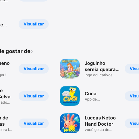
Visualizar
fe
e gostar de
ueno
Joguinho
Visualizar
Visu
sereia quebra
gou!
cabeça
jogo educativos
para jogar
 e
Cuca
Visualizar
Visu
Selva
App de
çado
alfabetização
o de
Luccas Netoo
Visualizar
Visu
as
Hand Doctor
para ler
você gosta de
Luccas Neto Game