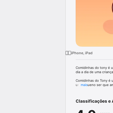
iPhone, iPad
Comidinhas do tony é um
dia a dia de uma criança
Comidinhas do Tony é u
um pequeno ser que am
mais
Arraste os alimentos par
enquanto joga.

Classificações e 
Aprenda sobre os benefí
aventure nesse jogo de