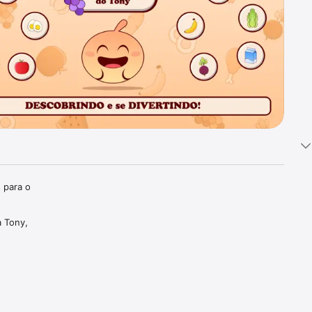
para o 
 Tony, 
 
ony e se 