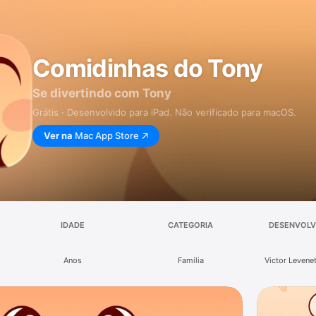
Comidinhas do Tony
Se divertindo com Tony
Grátis · Desenvolvido para iPad. Não verificado para macOS.
Ver na
Mac App Store
IDADE
CATEGORIA
DESENVOLV
Anos
Família
Victor Levene