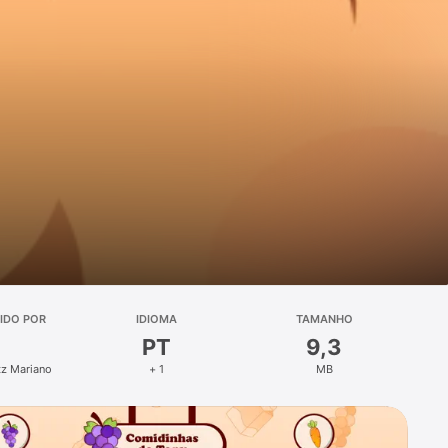
IDO POR
IDIOMA
TAMANHO
PT
9,3
tz Mariano
+ 1
MB