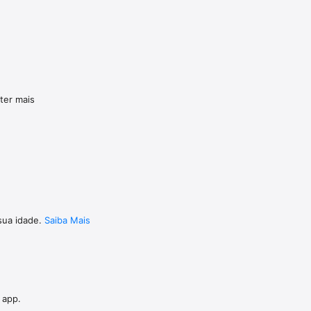
e
ter mais
sua idade.
Saiba Mais
 app.