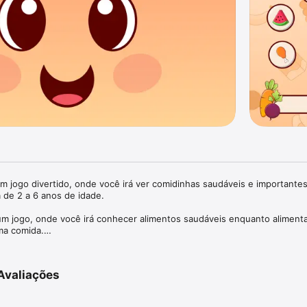
 jogo divertido, onde você irá ver comidinhas saudáveis e importantes 
 de 2 a 6 anos de idade.

m jogo, onde você irá conhecer alimentos saudáveis enquanto alimenta
a comida.

a Tony e ajude-o a crescer, deixe-o mais forte, rápido, feliz e divirta-se
Avaliações
cios de cada alimento interagindo, por meios sonoros e visuais, com T
 alimentos.