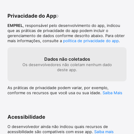
para na cidade?

Então venha e conheça a forma mais simples, rápida e direta 
Privacidade do App
de fazer a sua solicitação de serviços para a Prefeitura, seja 
ela de reposição de lâmpadas, de tapa-buraco, de remoção de 
EMPREL
, responsável pelo desenvolvimento do app, indicou
entulhos e vários outros serviços prestados. Você pode 
que as práticas de privacidade do app podem incluir o
disponibilizar fotos, consultar e acompanhar todas as suas 
gerenciamento de dados conforme descrito abaixo. Para obter
solicitações de serviços, sendo notificado a cada mudança de 
mais informações, consulte a
política de privacidade do app
.
estágio de sua solicitação.

Como você se locomove na cidade do Recife?

Dados não coletados
Você terá acesso a todas as estações de bicicletas (Bike PE), 
Os desenvolvedores não coletam nenhum dado
mostrando no mapa da cidade a disponibilidade de bicicletas e 
deste app.
vagas para depositar. Poderá também visualizar 
geograficamente toda a Malha Cicloviária Permanente da 
cidade como também a que fica disponível nos Domingos e 
As práticas de privacidade podem variar, por exemplo,
Feriados.

conforme os recursos que você usa ou sua idade.
Saiba Mais
Poderá saber onde ficam as Paradas de Ônibus Próximas de 
onde você se encontra e pesquisar as Linhas e Paradas de 
Ônibus do Consórcio Grande Recife e consultar as imagens 
das Câmeras de Trânsito.

Acessibilidade
Tudo em tempo real!

O desenvolvedor ainda não indicou quais recursos de
acessibilidade são compatíveis com esse app.
Saiba mais
Você conhece ou utiliza os serviços de saúde prestados pela 