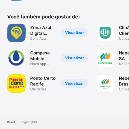
Você também pode gostar de
Zona Azul
Clin
Visualizar
Digital
Clie
Recife
Zona Azul
Utilid
Digital
Compesa
Neoe
Visualizar
Mobile
SA
Novo App
Neoen
Compesa
Ponto Certo
Neoe
Visualizar
Recife
Brasí
Utilidades
Utilid
Brasil
English (UK)