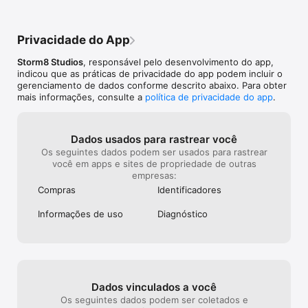
outras melhores coisas da vida, é GRÁTIS!

Observe que o Cupcake Mania™ é grátis para jogar, mas você 
Privacidade do App
pode comprar itens do aplicativo com dinheiro real. Para 
excluir este recurso, acesse no seu dispositivo o menu 
Storm8 Studios
, responsável pelo desenvolvimento do app,
Ajustes -> Geral -> opção Restrições.Você pode então 
indicou que as práticas de privacidade do app podem incluir o
desativar as compras no aplicativo em “Conteúdo Permitido”. 
gerenciamento de dados conforme descrito abaixo. Para obter
Adicionalmente, o Cupcake Mania™ poderá se associar a 
mais informações, consulte a
política de privacidade do app
.
serviços de mídia social,como o Facebook, e a Storm8 terá 
acesso às suas informações através desses serviços.

Siga a Storm8

Dados usados para rastrear você
www.storm8-studios.com

Os seguintes dados podem ser usados para rastrear
facebook.com/storm8

você em apps e sites de propriedade de outras
twitter.com/storm8
empresas:
Compras
Identificado­res
Informações de uso
Diagnóstico
Dados vinculados a você
Os seguintes dados podem ser coletados e