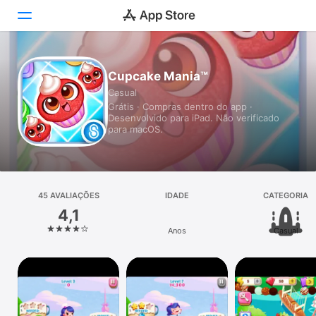
Hoje
Cupcake Mania™
Casual
Jogos
Grátis · Compras dentro do app ·
Desenvolvido para iPad. Não verificado
Apps
para macOS.
Arcade
Buscar
45 AVALIAÇÕES
IDADE
CATEGORIA
4,1
Plataforma
Anos
Casual
iPhone
iPad
Mac
Watch