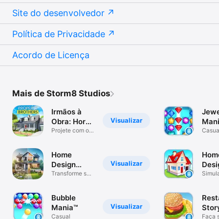
Site do desenvolvedor
Política de Privacidade
Acordo de Licença
Mais de Storm8 Studios
Irmãos à
Jewe
Visualizar
Obra: Hora
Man
da Reforma
Projete com os
Casua
Irmãos à Obra
Home
Hom
Visualizar
Design
Desi
Makeover
Transforme sua
Stor
Simul
casa dos
sonhos
Bubble
Rest
Visualizar
Mania™
Stor
Casual
Faça 