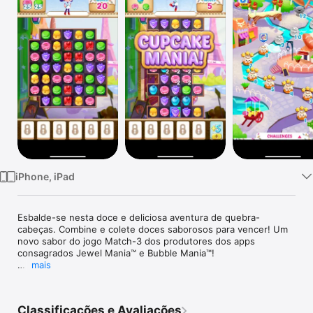
TV
iPhone, iPad
Esbalde-se nesta doce e deliciosa aventura de quebra-
cabeças. Combine e colete doces saborosos para vencer! Um 
novo sabor do jogo Match-3 dos produtores dos apps 
consagrados Jewel Mania™ e Bubble Mania™!

mais
Insaciável como sempre, Bruno, o Urso sempre tenta dar um 
jeito de experimentar os seus cupcakes deliciosos e outras 
maravilhas assadas. Mantenha Bruno distante enquanto você 
Classificações e Avaliações
e Heidi, a Guru dos Cupcakes, participam de uma aventura 