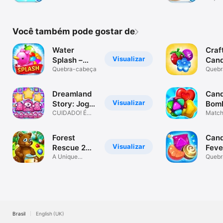
receit
favori
Você também pode gostar de
Water
Craf
Visualizar
Splash –
Can
Cool Match
Quebra-cabeça
Quebr
3
Dreamland
Can
Visualizar
Story: Jogo
Bom
3
CUIDADO! É
Matc
Match
VICIANTE!
puzzl
Jogo
Forest
Can
Visualizar
Rescue 2
Feve
Friends
A Unique
Matc
Quebr
Match-3
United
Gam
Puzzle Game
Brasil
English (UK)