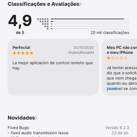
Classificações e Avaliações
Não importa se você é suporte de TI, trabalha em casa ou 
4,9
estuda remotamente, o software de desktop remoto da 
AnyDesk tem uma solução para você, permitindo a conexão a 
dispositivos remotos de forma segura e contínua.

de 5
20 mil classificações
Guia de início rápido

Perfecta!
Meu PC não co
31/10/2020
1. Instale e inicie o AnyDesk em ambos os dispositivos.

o meu IPhone
AndresRendoN
2. Insira o ID AnyDesk exibida no dispositivo remoto.

3. Confirme a solicitação de acesso no dispositivo remoto.

La mejor aplicacion de control remoto que 
4. Pronto. Você já pode controlar o dispositivo remotamente.

Já tentei acess
hay.
diz que a solici
que nem chega s
Por que AnyDesk?

quando eu abro 
possível se con
mais
- Desempenho excepcional

se eu tentar ac
- Criptografia de padrão bancário

IPhone, ele fun
- Alta taxa de quadros, baixa latência

favor!
Novidades
Fixed Bugs:

Versão 8.2.2
- fixed audio transmission issue

23 de jul.