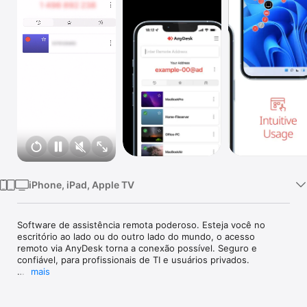
TV
iPhone, iPad, Apple TV
Software de assistência remota poderoso. Esteja você no 
escritório ao lado ou do outro lado do mundo, o acesso 
remoto via AnyDesk torna a conexão possível. Seguro e 
confiável, para profissionais de TI e usuários privados.

mais
O AnyDesk é livre de anúncios e gratuito para uso pessoal.
