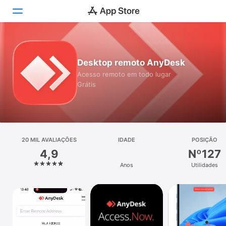
Hoje
Desktop remoto AnyDesk
Jogos
Acesso remoto em todo lugar
Grátis
Apps
Arcade
Buscar
20 MIL AVALIAÇÕES
IDADE
POSIÇÃO
4,9
Nº127
Plataforma
Anos
Utilidades
iPhone
iPad
Mac
Watch