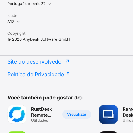
Português e mais 27
Idade
A12
Copyright
© 2026 AnyDesk Software GmbH
Site do desenvolvedor
Política de Privacidade
Você também pode gostar de
RustDesk
Rem
Visualizar
Remote
Desk
Desktop
Utilidades
Man
Utilid