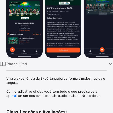
TV
iPhone, iPad
Viva a experiência da Expô Janaúba de forma simples, rápida e 
segura.

Com o aplicativo oficial, você tem tudo o que precisa para 
aproveitar um dos eventos mais tradicionais do Norte de 
mais
Minas diretamente no seu celular.

A Expô Janaúba, com mais de 40 edições, reúne grandes 
Classificações e Avaliações
shows, rodeio, exposições, leilões e diversas atrações para 