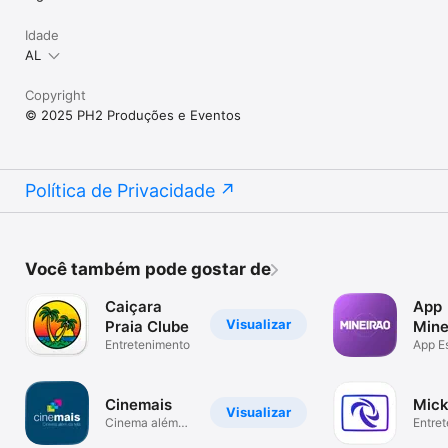
Idade
AL
Copyright
© 2025 PH2 Produções e Eventos
Política de Privacidade
Você também pode gostar de
Caiçara
App
Visualizar
Praia Clube
Mine
Entreteni­mento
App E
Minei
Cinemais
Mick
Visualizar
Cinema além
Entret
da tela