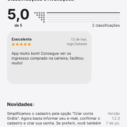
toda a família — e agora você pode acessar tudo isso com 
5,0
ainda mais praticidade.

Com o app, você pode:

de 5
2 classificações
- Acessar seus ingressos e passaportes:

Tenha tudo organizado e disponível na palma da mão.

- Entrar no evento com mais rapidez:

Execelente
13 de mai.
Utilize QR Code ou cadastro facial (quando necessário) para 
Iogo Dataset
um acesso ágil e seguro.

- Acompanhar a programação completa:

App muito bom! Consegue ver os 
Veja datas, horários e atrações para não perder nada.

ingressos comprado na carteira, facilitou 
- Consultar shows e atrações

muito!
Descubra tudo o que vai acontecer durante o evento.

- Receber novidades em tempo real

Fique por dentro de avisos importantes e atualizações.

- Ter todas as informações do evento em um só lugar

Tudo o que você precisa, de forma prática e acessível.
Novidades
Simplificamos o cadastro pela opção "Criar conta 
Versão
Grátis". Agora basta informar seu e-mail, confirmar o 
1.2.0
cadastro e criar sua senha. Se preferir, você também 
7 de jul.