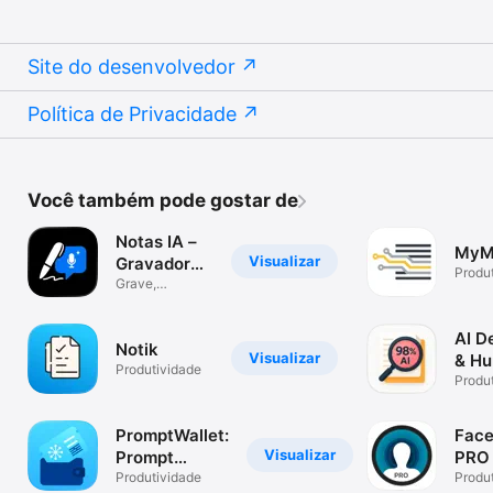
Site do desenvolvedor
Política de Privacidade
Você também pode gostar de
Notas IA –
MyM
Visualizar
Gravador
Produ
de Voz
Grave,
transcreva e
resuma
AI D
Notik
Visualizar
& Hu
Produtividade
Text
Produ
PromptWallet:
Face
Visualizar
Prompt
PRO
Manager
Produtividade
Dial
Produ