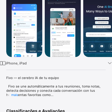
TV
iPhone, iPad
Fivo — el cerebro IA de tu equipo

  Fivo se une automáticamente a tus reuniones, toma notas, 
detecta decisiones y conecta cada conversación con tus 
herramientas favoritas como

mais
  Notion, Slack o Jira.

  Cada reunión alimenta el Fivo Brain: una memoria viva que 
entiende quién decidió qué, por qué importaba y cuándo 
Classificações e Avaliações
sucedió.
