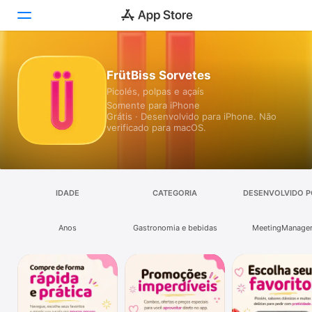
Hoje
FrütBiss Sorvetes
Picolés, polpas e açaís
Jogos
Somente para iPhone
Grátis · Desenvolvido para iPhone. Não
Apps
verificado para macOS.
Arcade
Buscar
IDADE
CATEGORIA
DESENVOLVIDO P
Plataforma
Anos
Gastronomia e bebidas
MeetingManage
iPhone
iPad
Mac
Watch