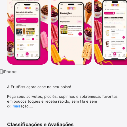
TV
iPhone
A FrutBiss agora cabe no seu bolso! 

Peça seus sorvetes, picolés, copinhos e sobremesas favoritas 
em poucos toques e receba rápido, sem fila e sem 
complicação.

mais
 CARDÁPIO COMPLETO

Navegue por todos os sabores, picolés e copinhos da FrutBiss 
Classificações e Avaliações
com fotos, descrições e preços sempre atualizados.
