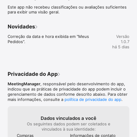
Este app não recebeu classificações ou avaliações suficientes
 PEDIDO EM POUCOS TOQUES

para exibir uma visão geral.
Monte seu pedido do jeito que você gosta, ajuste as 
quantidades e finalize de forma simples e rápida. Menos 
cliques, mais sorvete.

Novidades
 ENTREGA OU RETIRADA

Correção da data e hora exibida em "Meus 
Versão
Escolha receber no conforto de casa ou retirar na loja. Salve 
Pedidos".
1.0.7
seus endereços e peça de novo em segundos.

há 5 dias
 PAGUE COMO PREFERIR

Pague com PIX ou cartão de forma segura, com checkout 
protegido.

Privacidade do App
 CUPONS E PROMOÇÕES

Aproveite cupons de desconto e fique por dentro das 
MeetingManager
, responsável pelo desenvolvimento do app,
novidades e ofertas da FrutBiss.

indicou que as práticas de privacidade do app podem incluir o
gerenciamento de dados conforme descrito abaixo. Para obter
 ACOMPANHE SEU PEDIDO

mais informações, consulte a
política de privacidade do app
.
Receba avisos do andamento do pedido e novidades direto no 
celular.

Baixe agora e mate a vontade de sorvete com a FrutBiss. É 
Dados vinculados a você
rápido, fácil e delicioso!
Os seguintes dados podem ser coletados e
vinculados à sua identidade:
Compras
Informações de contato