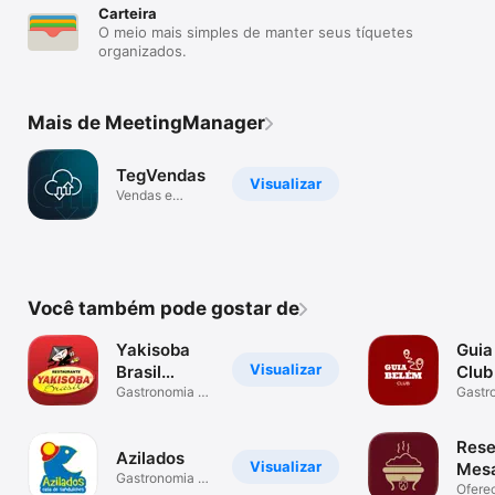
Carteira
O meio mais simples de manter seus tíquetes
organizados.
Mais de MeetingManager
TegVendas
Visualizar
Vendas e
visitas em
campo
Você também pode gostar de
Yakisoba
Guia
Visualizar
Brasil
Club
Delivery
Gastronomia e
Gastr
bebidas
bebid
Rese
Azilados
Visualizar
Mes
Gastronomia e
Ofere
bebidas