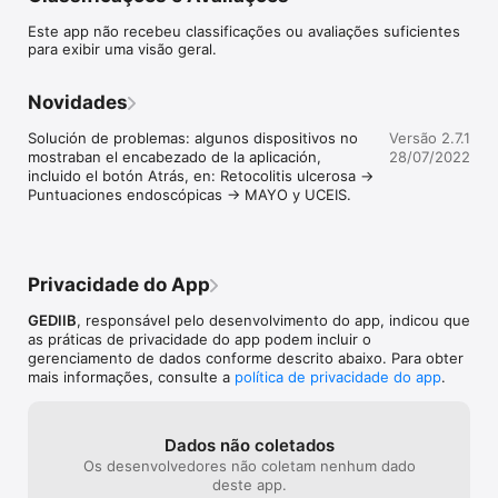
    - Escores clínicos

Este app não recebeu classificações ou avaliações suficientes
        - Adultos

para exibir uma visão geral.
            - CDAI/IADC

            - HBI/IHB

            - Classificação de Montreal

Novidades
        - Pediátrico

            - PCDAI

Solución de problemas: algunos dispositivos no 
Versão 2.7.1
            - Classificação de Paris

mostraban el encabezado de la aplicación, 
28/07/2022
    - Escores Endoscópicos

incluido el botón Atrás, en: Retocolitis ulcerosa -> 
        - CDEIS

Puntuaciones endoscópicas -> MAYO y UCEIS.
        - SES-CD

        - Rutgeerts

    - PDAI

Retocolite Ulcerativa

Privacidade do App
    - Escores clínicos

        - Adultos

GEDIIB
, responsável pelo desenvolvimento do app, indicou que
             - Maionese (parcial)

as práticas de privacidade do app podem incluir o
             - Maionese (completo)

gerenciamento de dados conforme descrito abaixo. Para obter
             - Classificação de Montreal

mais informações, consulte a
política de privacidade do app
.
        - Pediátrico

            - PUCAI

            - Classificação de Paris

Dados não coletados
Os desenvolvedores não coletam nenhum dado
    - Escores Endoscópicos

deste app.
        - Mayo (endoscópico)
