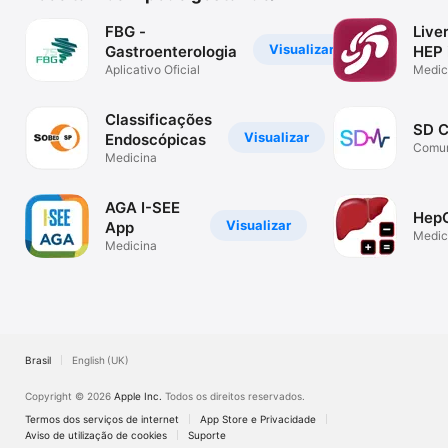
FBG -
Live
Visualizar
Gastroenterologia
HEP 
Aplicativo Oficial
Medic
Classificações
SD C
Visualizar
Endoscópicas
Comun
Medicina
médic
AGA I-SEE
Hep
Visualizar
App
Medic
Medicina
Brasil
English (UK)
Copyright © 2026
Apple Inc.
Todos os direitos reservados.
Termos dos serviços de internet
App Store e Privacidade
Aviso de utilização de cookies
Suporte