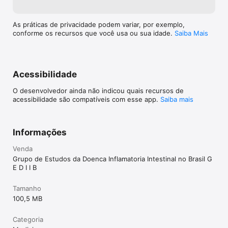
Imunizações:

- Imunossupressão na DII

As práticas de privacidade podem variar, por exemplo,
- Tipos de vacina

conforme os recursos que você usa ou sua idade.
Saiba Mais
- Orientações sobre imunizações em DII

- Vacinas recomendadas para pacientes imunossuprimidos

- Vacinas contra-indicadas para pacientes imunossuprimidos

- Intervalo de descontinuação de medicamentos para 
Acessibilidade
vacinação com vacinas vivas atenuadas

- Intervalo entre vacinação com vírus atenuado e início de 
O desenvolvedor ainda não indicou quais recursos de
imunossupressores/biológicos

acessibilidade são compatíveis com esse app.
Saiba mais
Gravidez e Lactação

- Risco do uso de medicamentos durante a gravidez e lactação
Informações
Venda
Grupo de Estudos da Doenca Inflamatoria Intestinal no Brasil G
E D I I B
Tamanho
100,5 MB
Categoria