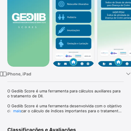
TV
iPhone, iPad
O Gediib Score é uma ferramenta para cálculos auxiliares para 
o tratamento de DII.

O Gediib Score é uma ferramenta desenvolvida com o objetivo 
de unificar o cálculo de índices importantes para o tratamento 
mais
da DII.

Pontuações:

Classificações e Avaliações
Doença de Crhon
