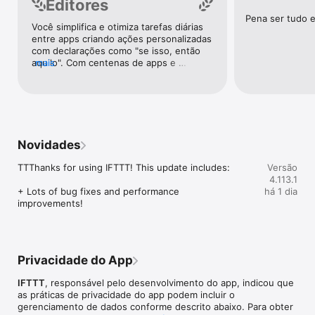
Editores
Acuity, Airtable, Aweber, Buffer, Calendly, Clickup, Constant 
Pena ser tudo e
Contact, Discord, DocuSign, Dropbox, Eventbrite, FaceBook 
Você simplifica e otimiza tarefas diárias 
Lead Ads, Gmail, Google Ads, Google Calendar, Google Docs, 
entre apps criando ações personalizadas 
Google Forms, Google Meet, Google My Business, Google 
com declarações como "se isso, então 
Sheets, Gumroad, Instagram, LinkedIn, Mailchimp, Microsoft, 
aquilo". Com centenas de apps e 
mais
Notion, Pipedrive, QuickBooks, RSS, Shippo, Slack, Stripe, 
serviços suportados, você pode 
SurveyMonkey, Todoist, Trello, Webflow, WordPress, 
personalizar um número quase infinito 
X(Twitter), YouTube, Zoom

de conexões poderosas.
Top 40 aplicativos para casa no IFTTT

Aqara, Arlo, August, Blink, Coinbase, ESPN, FitBit, GE, Google 
Assistant, Google Nest, Google Wifi, Home Connect, 
Novidades
Honeywell, Husqvarna, iRobot, LaMetric, LIFX, Midea, MyQ, 
Nanoleaf, NZXT, Philips Hue, Ring, Sengled, Somfy, Smart Life, 
TTThanks for using IFTTT! This update includes:

Versão
SmartThings, Soundcloud, Spotify, Strava, SwitchBot, Twitch, 
4.113.1
Weather Underground, WeMo, Wink, Withings, Wyze, Yeelight, 
+ Lots of bug fixes and performance 
há 1 dia
Yelp

improvements!
Obter ajuda: https://help.ifttt.com

Termos de Uso: https://ifttt.com/terms
Privacidade do App
IFTTT
, responsável pelo desenvolvimento do app, indicou que
as práticas de privacidade do app podem incluir o
gerenciamento de dados conforme descrito abaixo. Para obter