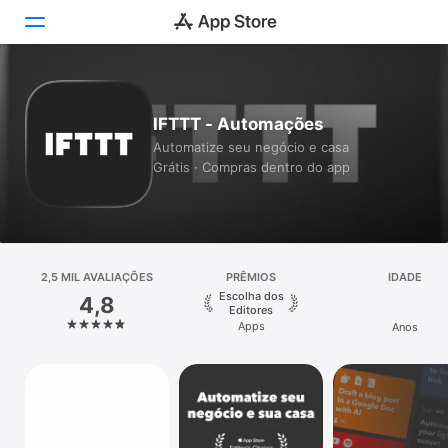
Hoje
IFTTT - Automações
Jogos
Automatize seu negócio e casa
Grátis · Compras dentro do app
Apps
Arcade
Buscar
2,5 MIL AVALIAÇÕES
PRÊMIOS
IDADE
Escolha dos
4,8
Plataforma
Editores
Apps
Anos
iPhone
iPad
Mac
Watch