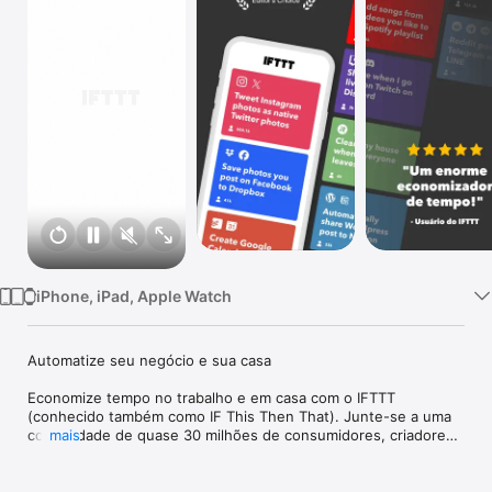
TV
iPhone, iPad, Apple Watch
Automatize seu negócio e sua casa

Economize tempo no trabalho e em casa com o IFTTT 
(conhecido também como IF This Then That). Junte-se a uma 
comunidade de quase 30 milhões de consumidores, criadores 
mais
e entusiastas de casas inteligentes que usam o IFTTT para 
economizar várias horas em um dia típico. A interface simples 
sem código do IFTTT, combinada com mais de 1000 dos 