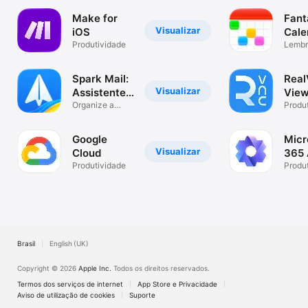
Make for
Fant
Visualizar
iOS
Cale
Produtividade
Lembr
Lista 
Spark Mail:
Rea
Visualizar
Assistente
View
de IA
Organize a
Rem
Produ
caixa de
Desk
entrada
Google
Micr
Visualizar
Cloud
365
Produtividade
Produ
Brasil
English (UK)
Copyright © 2026
Apple Inc.
Todos os direitos reservados.
Termos dos serviços de internet
App Store e Privacidade
Aviso de utilização de cookies
Suporte