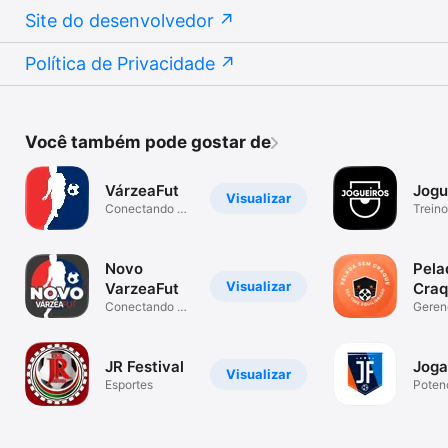
Site do desenvolvedor
Política de Privacidade
Você também pode gostar de
VárzeaFut
Jogu
Visualizar
Conectando o
Treino
Futebol Amador
Jogo é
Novo
Pela
Visualizar
VarzeaFut
Cra
Conectando o
(PSC
Geren
Futebol Amador
futeb
JR Festival
Joga
Visualizar
Esportes
Potenc
seu t