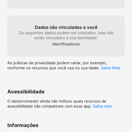
Dados não vinculados a você
Os seguintes dados podem ser coletados, mas não
estão vinculados à sua identidade:
Identificado­res
As práticas de privacidade podem variar, por exemplo,
conforme os recursos que você usa ou sua idade.
Saiba Mais
Acessibilidade
O desenvolvedor ainda não indicou quais recursos de
acessibilidade são compatíveis com esse app.
Saiba mais
Informações