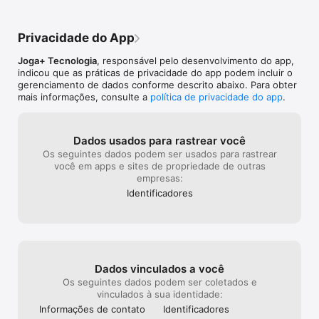
Privacidade do App
Joga+ Tecnologia
, responsável pelo desenvolvimento do app,
indicou que as práticas de privacidade do app podem incluir o
gerenciamento de dados conforme descrito abaixo. Para obter
mais informações, consulte a
política de privacidade do app
.
Dados usados para rastrear você
Os seguintes dados podem ser usados para rastrear
você em apps e sites de propriedade de outras
empresas:
Identificado­res
Dados vinculados a você
Os seguintes dados podem ser coletados e
vinculados à sua identidade:
Informações de contato
Identificado­res