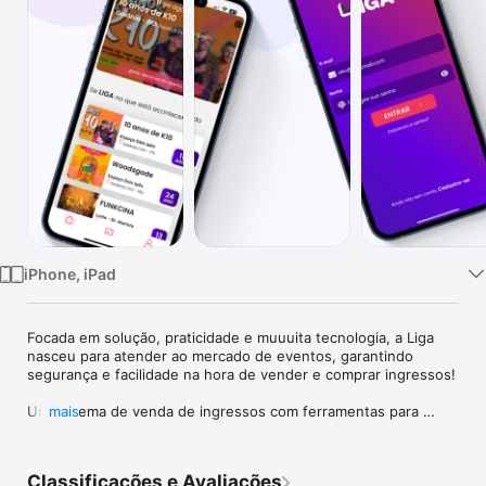
TV
iPhone, iPad
Focada em solução, praticidade e muuuita tecnologia, a Liga 
nasceu para atender ao mercado de eventos, garantindo 
segurança e facilidade na hora de vender e comprar ingressos!

Um sistema de venda de ingressos com ferramentas para 
mais
gerenciar seu evento. Planejamento financeiro, checklist, 
contas a pagar e muito mais para trazer automação e 
segurança para você.

Classificações e Avaliações