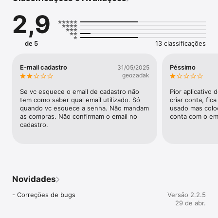
O LIGA nasceu para ajudar entidades acadêmicas, feiras, 
2,9
congressos, festas, festivais e eventos corporativos a 
proporcionarem a MELHOR experiência para o cliente na hora 
de comprar e acessar o evento.

de 5
13 classificações
Temos como um dos nossos pilares, a segurança, e por isso 
trouxemos um sistema que faz o controle total de acesso do 
evento através de reconhecimento facial, QR code, inscrições 
E-mail cadastro
Péssimo
31/05/2025
e RFID.

geozadak
É na conexão que essa LIGA rola, e aí, vem com a gente 
Se vc esquece o email de cadastro não 
Pior aplicativo 
nessa?
tem como saber qual email utilizado. Só 
criar conta, fica
quando vc esquece a senha. Não mandam 
usado mas coloc
as compras. Não confirmam o email no 
conta com o em
cadastro.
Novidades
- Correções de bugs
Versão 2.2.5
29 de abr.