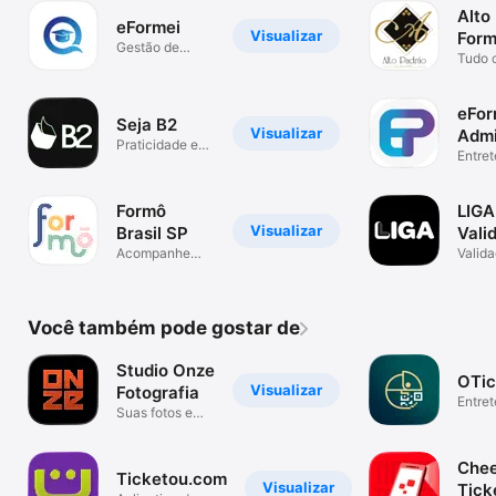
Alto
eFormei
Visualizar
Form
Gestão de
Tudo 
Formaturas
aqui
eFor
Seja B2
Visualizar
Adm
Praticidade e
Entret
interatividade.
Formô
LIGA
Visualizar
Brasil SP
Vali
Acompanhe
Valida
sua formatura
Acess
Você também pode gostar de
Studio Onze
OTic
Visualizar
Fotografia
Entret
Suas fotos em
eventos
Chee
Ticketou.com
Visualizar
Tick