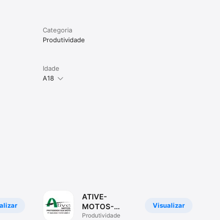
Categoria
Produtividade
Idade
A18
ATIVE-
alizar
Visualizar
MOTOS-
ASSOCIADOS
Produtividade