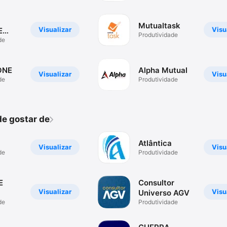
Mutualtask
Visualizar
Visu
E
Produtividade
IOS
de
ONE
Alpha Mutual
Visualizar
Visu
de
Produtividade
e gostar de
Atlântica
Visualizar
Visu
de
Produtividade
E
Consultor
Visualizar
Visu
Universo AGV
de
Produtividade