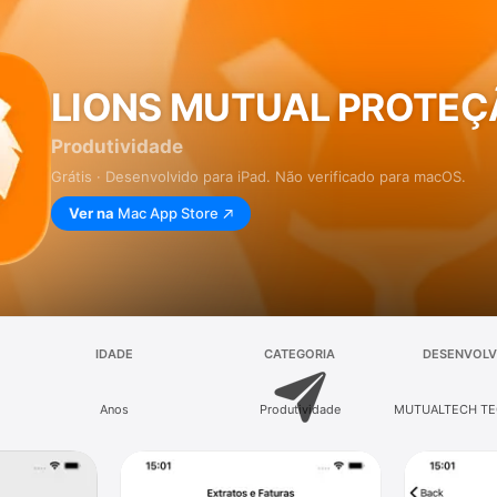
LIONS MUTUAL PROTEÇ
Produtividade
Grátis · Desenvolvido para iPad. Não verificado para macOS.
Ver na
Mac App Store
IDADE
CATEGORIA
DESENVOLV
Anos
Produtividade
MUTUALTECH TE
INFORMACA