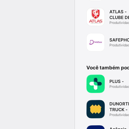
ATLAS -
CLUBE D
BENEFÍC
Produtivida
SAFEPH
Produtivida
Você também pod
PLUS -
Produtivida
DUNORT
TRUCK -
Produtivida