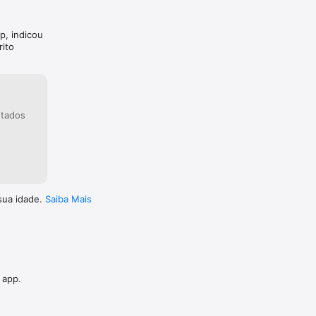
p, indicou
rito
etados
:
sua idade.
Saiba Mais
 app.