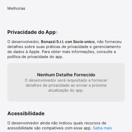
- Um tipo de despesa/receita: poderá indicar o tipo de 
despesa, ou de receita, como por exemplo: restaurante, táxi, 
Melhorias
comboio, avião, etc.;

- Um tipo de pagamento: por exemplo numerário, cartão de 
crédito, multibanco, etc.;

Privacidade do App
No final poderá enviar tudo por correio electrónico em formato 
HTML e/ou CSV (compatível com o formato Microsoft Excel© 
O desenvolvedor,
Bonazzi S.r.l. con Socio unico
, não forneceu
e com todas as folhas de cálculo mais comuns) com todas as 
detalhes sobre suas práticas de privacidade e gerenciamento
fotografias (documentos) tiradas como anexo da sua 
de dados à Apple. Para obter mais informações, consulte a
mensagem de correio.

política de privacidade do app.
Simples, rápida e intuitiva… Com LIVE EXPENSES pode fazê-lo!
Nenhum Detalhe Fornecido
O desenvolvedor será requisitado a fornecer
detalhes de privacidade ao enviar a próxima
atualização do app.
Acessibilidade
O desenvolvedor ainda não indicou quais recursos de
acessibilidade são compatíveis com esse app.
Saiba mais