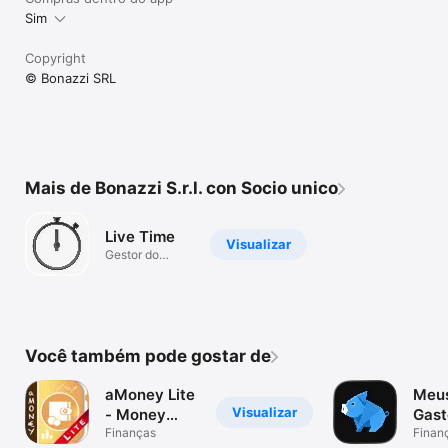
Sim
Copyright
© Bonazzi SRL
Mais de Bonazzi S.r.l. con Socio unico
Live Time
Visualizar
Gestor do
tempo - Time
tracker
Você também pode gostar de
aMoney Lite
Meu
Visualizar
- Money
Gast
management
Finanças
Casa
Finan
casal 