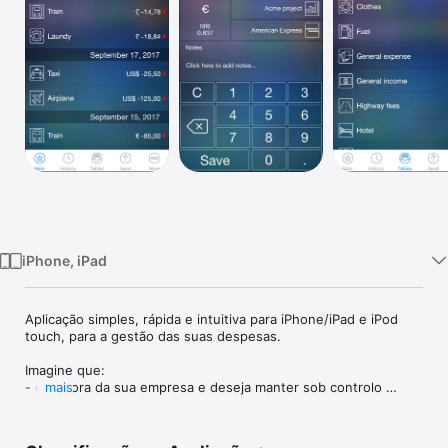
TV
iPhone, iPad
Aplicação simples, rápida e intuitiva para iPhone/iPad e iPod 
touch, para a gestão das suas despesas. 

Imagine que:

- está fora da sua empresa e deseja manter sob controlo 
mais
todas as suas despesas… ou simplesmente mostrar à empresa 
como utilizou o dinheiro… para não ter que esperar pelo seu 
regresso para entregar os recibos. Com LIVE EXPENSES pode 