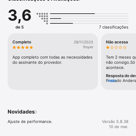
3,6
de 5
7 classificações
Completo
Não acessa
29/11/2023
froyer
App completo com todas as necessidades 
Tem 2 meses qu
do assinante do provedor.
não consigo.Só 
acontece.
Resposta do de
Prezado Anderso
mais
App e instalar 
funcionar. Qualq
em contato pel
6525. Obrigado
Novidades
Ajuste de performance.
Versão 5.8.38
10 de mar.