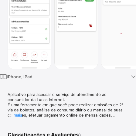
TV
iPhone, iPad
Aplicativo para acessar o serviço de atendimento ao 
consumidor da Lucas Internet.

É uma ferramenta em que você pode realizar emissões de 2ª 
via de boletos, análise de consumo diário ou mensal de suas 
conexões, efetuar pagamento online de mensalidades, 
mais
visualizar protocolos e cartilha de segurança da web conforme 
normativas da Anatel, dentre outras funcionalidades.
Classificações e Avaliações