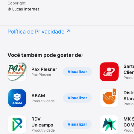
Copyright
© Lucas Internet
Política de Privacidade
Você também pode gostar de
Sart
Pax Plesner
Visualizar
Clie
Pax Plesner
Produ
Dist
ABAM
Visualizar
Star
Produtividade
Pratic
calib
RDV
MK 
Visualizar
Unicampo
COM
Produtividade
Produ