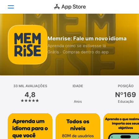
Hoje
Memrise: Fale um novo idioma
Jogos
Aprenda como se estivesse lá
Grátis · Compras dentro do app
Apps
Arcade
Buscar
33 MIL AVALIAÇÕES
IDADE
POSIÇÃO
4,8
Nº169
Plataforma
Anos
Educação
iPhone
iPad
Mac
Watch