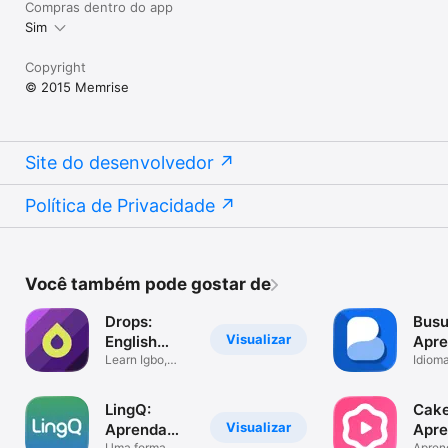
Compras dentro do app
Sim
Copyright
© 2015 Memrise
Site do desenvolvedor
Política de Privacidade
Você também pode gostar de
Drops:
Busu
Visualizar
English
Apre
Learning
Learn Igbo,
líng
Idioma
Irish,
espan
App
Norwegian
mais
LingQ:
Cake
Visualizar
Aprenda
Apr
Uma forma
Apren