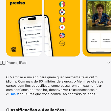
TV
iPhone, iPad
O Memrise é um app para quem quer realmente falar outro 
idioma. Com mais de 80 milhões de alunos, o Memrise oferece 
cursos com fins específicos, como passar em um exame, falar 
com confiança no trabalho, desenvolver relacionamentos ou 
conhecer culturas que você admira. Ao contrário de apps 
mais
gamificados com vozes robóticas, ele é baseado em vídeos de 
falantes nativos para você aprender a falar com pessoas de 
verdade.

Classificações e Avaliações