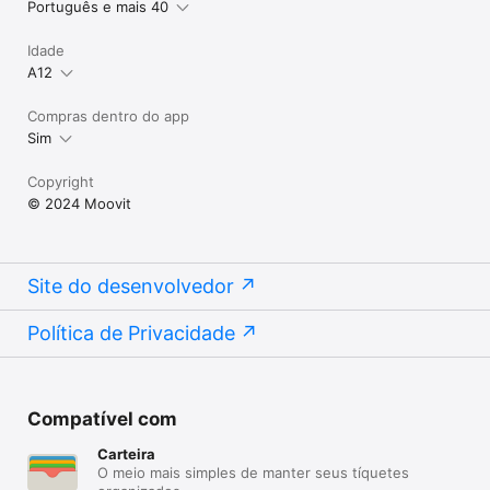
Português e mais 40
Melbourne, Seul - o Moovit te leva até lá. Você viaja, o Moovit 
guia!

Idade
A12
Dúvida ou sugestão? Escreva para:

Compras dentro do app
Sim
https://moovitapp.zendesk.com/hc/requests/new 
moovit@Facebook, Twitter, Instagram

Copyright
© 2024 Moovit
Termos de serviço https://moovitapp.com/en-us/legal/terms-
of-service-pt-pt
Site do desenvolvedor
Política de Privacidade
Compatível com
Carteira
O meio mais simples de manter seus tíquetes