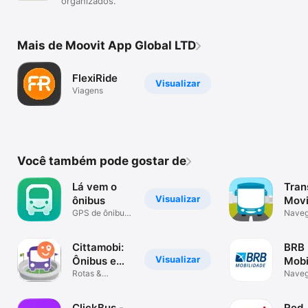
organizados.
Mais de Moovit App Global LTD
FlexiRide
Visualizar
Viagens
Você também pode gostar de
Lá vem o
Tran
Visualizar
ônibus
Movi
GPS de ônibus
Nave
em tempo real
Cittamobi:
BRB
Visualizar
Ônibus e
Mobi
Trilhos
Rotas &
Nave
horários em
tempo real
ClickBus -
Red