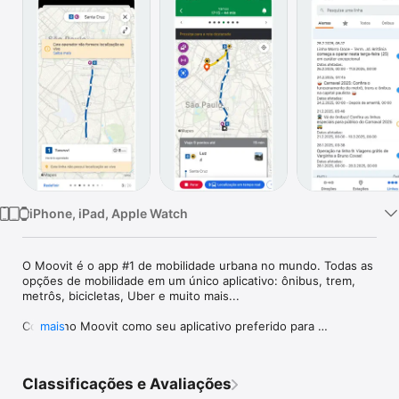
TV
iPhone, iPad, Apple Watch
O Moovit é o app #1 de mobilidade urbana no mundo. Todas as 
opções de mobilidade em um único aplicativo: ônibus, trem, 
metrôs, bicicletas, Uber e muito mais...

Confie no Moovit como seu aplicativo preferido para 
mais
transporte público. Se você viaja de ônibus, metrô, trem, VLT, 
bonde, teleférico, barca, bicicleta, patinete, ou utiliza Uber, o 
Moovit é a solução ideal para todas as suas necessidades de 
Classificações e Avaliações
transporte público. O Moovit guia você do ponto A ao ponto B 