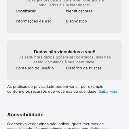
vinculados à sua identidade:
Localização
Identificado­res
Linhas, estações e locais favoritos: Obtenha acesso fácil às 
linhas, estações e lugares que você mais pesquisa ou visita.

Informações de uso
Diagnóstico
Rotas de bicicleta: Além das rotas de ônibus, metrô, trem, 
bonde ou VLT - obtenha rotas de bicicleta! Se você anda de 
bicicleta (própria ou compartilhada), podemos planejar uma 
viagem que a inclua em rotas com outros modais. As estações 
de bicicleta são atualizadas em tempo real. *Recurso 
disponível em localidades limitadas no momento.

Dados não vinculados a você
Os seguintes dados podem ser coletados, mas não
estão vinculados à sua identidade:
Conteúdo do usuário
Histórico de buscas
Mapa: Procura uma visão geral? Veja no mapa todos os 
pontos, estações, rotas e linhas. Além disso, há mapas 
disponíveis em PDF para que você possa ter acesso quando 
estiver off-line.

As práticas de privacidade podem variar, por exemplo,
conforme os recursos que você usa ou sua idade.
Saiba Mais
Confie no Moovit como seu aplicativo preferido para 
transporte público. Temos orgulho de colaborar com 
Acessibilidade
operadores de transporte de todo o Brasil, incluindo:

O desenvolvedor ainda não indicou quais recursos de
acessibilidade são compatíveis com esse app.
Saiba mais