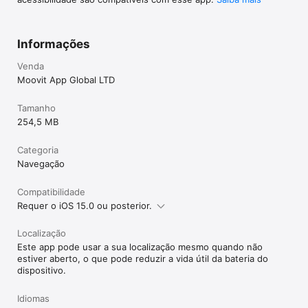
SPTrans

Metrô SP

CPTM

Informações
EMTU

Fetranspor

Venda
VLT Carioca

Moovit App Global LTD
DFTrans

BHTrans

URBS 

Tamanho
ETUFOR

254,5 MB
Grande Recife

EPTC

Categoria
CBTU

Navegação
CCR

EMDEC

BikeSampa

Compatibilidade
CicloSampa

Requer o iOS 15.0 ou posterior.
BikeRio

Localização
Este app pode usar a sua localização mesmo quando não
Você precisa de apenas um aplicativo para viajar pelo Brasil e 
estiver aberto, o que pode reduzir a vida útil da bateria do
em outros 106 países e em 45 idiomas. Se você quiser saber 
dispositivo.
os horários de ônibus ou trem em Londres, Barcelona, Madri 
ou Roma, ou se precisar saber quando o último ônibus sai de 
Idiomas
uma determinada estação no Rio de Janeiro, São Paulo, 