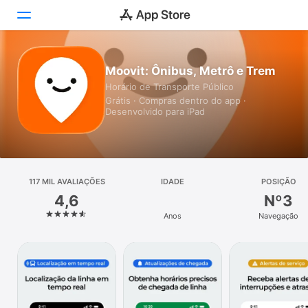
Hoje
Moovit: Ônibus, Metrô e Trem
Horário de Transporte Público
Jogos
Grátis · Compras dentro do app ·
Desenvolvido para iPad
Apps
Arcade
117 MIL AVALIAÇÕES
Buscar
IDADE
POSIÇÃO
4,6
Nº3
Plataforma
Anos
Navegação
iPhone
iPad
Mac
Watch