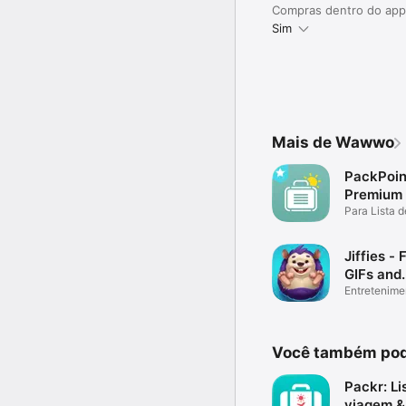
Compras dentro do app
Sim
Mais de Wawwo
PackPoin
Premium
Para Lista d
Bagagem
Jiffies - 
GIFs and
Memes
Entreteni­me
Você também pod
Packr: Li
viagem &