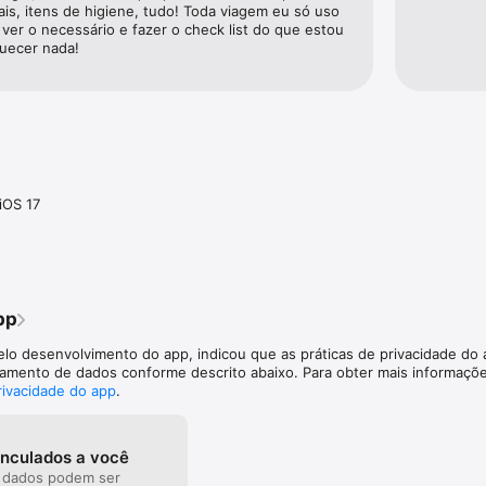
 lazer.

iais, itens de higiene, tudo! Toda viagem eu só uso 
lanejou.

 ver o necessário e fazer o check list do que estou 
ra uma viagem internacional.

uecer nada!
nte.



previsão indicar chuva.

ou comentário sobre o aplicativo?

fo@packpnt.com ou visite http://ideas.packpnt.com

 https://www.facebook.com/packpoint

tps://twitter.com/packpnt @packpnt
iOS 17
pp
elo desenvolvimento do app, indicou que as práticas de privacidade do
iamento de dados conforme descrito abaixo. Para obter mais informaçõe
privacidade do app
.
inculados a você
 dados podem ser