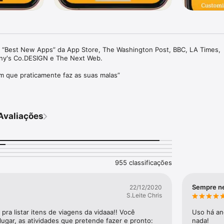
“Best New Apps” da App Store, The Washington Post, BBC, LA Times, 
ny's Co.DESIGN e The Next Web.

m que praticamente faz as suas malas”

___ novamente!

vo de bagagem inteligente que gera listas de bagagem para quem viaja m
Avaliações
ocê precisa levar de acordo com a duração da viagem, a previsão do tem
as atividades planejadas para a viagem.

e você vai viajar, a data de partida e o número de diárias.

955 classificações
onalizar do PackPoint os recursos Premium.

rda para remover um item da lista de bagagem.

ra alterar a quantidade de cada item da lista de bagagem.

Sempre n
22/12/2020
os” se você quiser repetir peças básicas, como camisas e calças.

S.Leite Chris
e você terá acesso a uma lavanderia.

pra listar itens de viagens da vidaaa!! Você 
Uso há an
a lista de bagagem para você, levando em conta:

 lugar, as atividades que pretende fazer e pronto: 
nada!