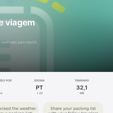
e viagem
 verificado para macOS.
IDO POR
IDIOMA
TAMANHO
PT
32,1
wo
+ 20
MB