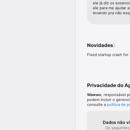
- Viagem de negócios ou
ele já diz os essenc
- Atividades que você p
ele para me ajudar a
- O que é necessário pa
levando pra não esq
- Roupas para clima que
- Roupas para clima frio.
- Um guarda-chuva se a 
Você tem algum pedido 
Envie um e-mail para in
Novidades
Curta-nos no Facebook
Siga-nos no Twitter ht
Fixed startup crash for 
Privacidade do A
Wawwo
, responsável p
podem incluir o gerenc
consulte a
política de 
Dados não v
Os seguintes