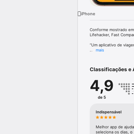
iPhone
Conforme mostrado em 
Lifehacker, Fast Compa
“Um aplicativo de viage
mais
Jamais esqueça seu ___
PackPoint é um aplicati
Classificações e 
PackPoint dirá o que v
seu destino e conforme 
4,9
Digite a cidade para ond
DICAS PROFISSIONAIS:

de 5
- Confira no menu Pers
- Passe o dedo à esque
- Toque no sinal “+” pa
Indispensável
- Marque “Repetir Básic
- Marque “Lavanderia” s
Melhor app de ajuda 
O PackPoint montará um
seleciona os dias, o