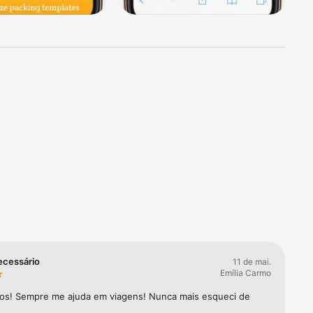
uito. O 
po em 
ecessário
11 de mai.
Emília Carmo
os! Sempre me ajuda em viagens! Nunca mais esqueci de 