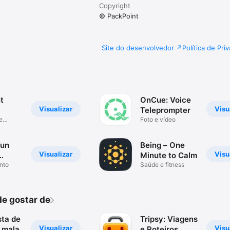
Copyright
© PackPoint
Site do desenvolvedor
Política de Pri
t
OnCue: Voice
Visualizar
Visu
Teleprompter
e
Foto e vídeo
Fun
Being – One
Visualizar
Visu
Minute to Calm
nto
Saúde e fitness
e gostar de
sta de
Tripsy: Viagens
Visualizar
Visu
 mala
e Roteiros