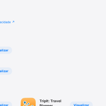
vacidade
alizar
alizar
TripIt: Travel
alizar
Visualizar
Planner