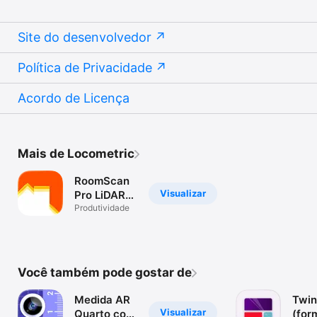
Site do desenvolvedor
Política de Privacidade
Acordo de Licença
Mais de Locometric
RoomScan
Visualizar
Pro LiDAR
floor plans
Produtividade
Você também pode gostar de
Medida AR
Twi
Visualizar
Quarto com
(for