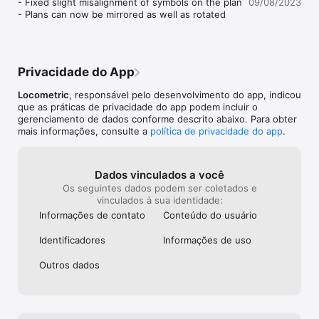
- Fixed slight misalignment of symbols on the plan

09/08/2023
comprar a assinatura.

- Plans can now be mirrored as well as rotated
"Esse aplicativo é incrível. Traça uma planta baixa depois que 
você encosta na parede algumas vezes." — LIFEHACKER

"É incrivelmente simples, mas parece funcionar muito bem." — 
HUFFINGTON POST

Privacidade do App
"Troque sua medição com trena pelo ótimo aplicativo 
RoomScan" — GIZMODO

Locometric
, responsável pelo desenvolvimento do app, indicou
que as práticas de privacidade do app podem incluir o
Dúvidas ou comentários? Estamos aqui para ajudar: 
gerenciamento de dados conforme descrito abaixo. Para obter
service@locometric.com

mais informações, consulte a
política de privacidade do app
.
Patente EUA 8868375

Patente pendentes no RU

Dados vinculados a você
Os seguintes dados podem ser coletados e
http://locometric.com/privacy.html

vinculados à sua identidade:
https://www.locometric.com/terms-and-conditions
Informações de contato
Conteúdo do usuário
Identificado­res
Informações de uso
Outros dados