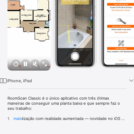
TV
iPhone, iPad
RoomScan Classic é o único aplicativo com três ótimas 
maneiras de conseguir uma planta baixa e que sempre faz o 
seu trabalho:

1. Digitalização com realidade aumentada — novidade no iOS 
mais
11, use a câmera do iPhone 6s, do iPhone SE ou superior para 
digitalizar o piso e adicionar paredes com precisão em questão 
de segundos.
