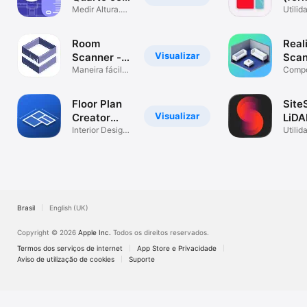
Câmera 3D
Medir Altura.
Canv
Utilid
Planta de Casa
Room
Real
Visualizar
Scanner -
Scan
Escáner
Maneira fácil
Dime
Compo
de medir salas
Measu
Salas
Phon
Floor Plan
Site
Visualizar
Creator
LiDA
Room
Interior Design
Scan
Utilid
Layout AI Home
Wizard
CAD
Brasil
English (UK)
Copyright © 2026
Apple Inc.
Todos os direitos reservados.
Termos dos serviços de internet
App Store e Privacidade
Aviso de utilização de cookies
Suporte