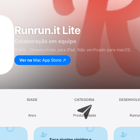
Runrun.it Lite
Colaboração em equipe
Grátis · Desenvolvido para iPad. Não verificado para macOS.
Ver na
Mac App Store
IDADE
CATEGORIA
DESENVOLV
Anos
Produtividade
Runrun