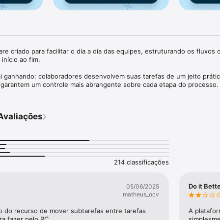
e criado para facilitar o dia a dia das equipes, estruturando os fluxos d
nício ao fim.

 ganhando: colaboradores desenvolvem suas tarefas de um jeito prátic
 garantem um controle mais abrangente sobre cada etapa do processo. 
ta podem visualizar as demandas!

Avaliações
ncia no app mais leve e dinâmica, adicionamos os recursos essenciais pa
arefas.

odem baixar o aplicativo gratuitamente, e para entrar basta utilizar o me
top.

214 classificações
UNRUN.IT LITE

Do it Bett
05/06/2025
são os seguintes recursos:

matheus_ocv
lista de tarefas ou os quadros em modo Kanban.

o do recurso de mover subtarefas entre tarefas 
A platafor
ize todas as mensagens que você recebeu, abra e responda.

ra fazer pelo PC
simplesme