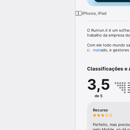
iPhone, iPad
O Runrun.it é um softwar
trabalho da empresa do i
Com ele todo mundo sai
organizado, e gestores
mais
clientes de fora da con
SOBRE O APP

Classificações e 
Para deixar sua experiê
3,5
visualização rápida das t
Usuários do Runrun.it p
e senha da versão Desk
de 5
FUNCIONALIDADES DO R
Recurso
Apresentamos nesta ver
* Tarefas: visualize a 
Perfeito, mas precis
* Notificações: visual
pelo Mobile, só dá p