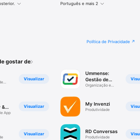
sterior.
Português e mais 2
Política de Privacidade
e gostar de
Ummense:
Visualizar
Visu
Gestão de
de
Equipes
Organização e
Produtividade
My Invenzi
Visualizar
Visu
 &
Produtividade
s
le App
RD Conversas
Visualizar
Visu
de
Produtividade