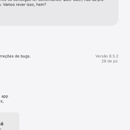
. Vamos rever isso, hein?
rsos da 
orreções de bugs.
Versão 8.5.2
28 de jul.
o app
s,
cê
r