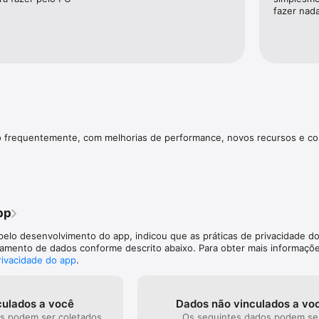
tarefa ou preencha um formulário para enviar uma nova solicitação.

fazer nada
chave e veja os resultados nas abas “Tarefas” e “Usuários”.

stro, mural da empresa e canais de ajuda.

 GENTE?

s de teste grátis!

cessário assinar um dos planos para continuar utilizando todos os recu
do frequentemente, com melhorias de performance, novos recursos e c
dar sua empresa em: https://runrun.it
pp
pelo desenvolvimento do app, indicou que as práticas de privacidade d
iamento de dados conforme descrito abaixo. Para obter mais informaçõe
privacidade do app
.
culados a você
Dados não vinculados a vo
s podem ser coletados
Os seguintes dados podem se