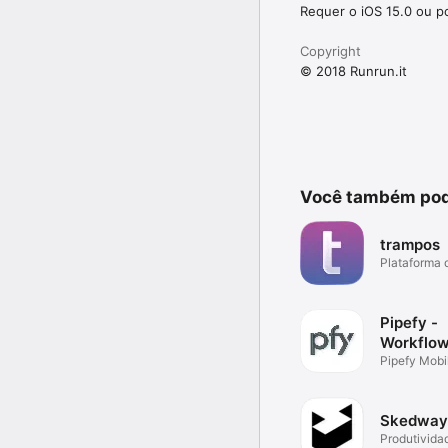
Requer o iOS 15.0 ou po
Copyright
© 2018 Runrun.it
Você também pod
trampos
Plataforma 
carreiras
Pipefy -
Workflow
Processe
Pipefy Mobi
Skedway
Produtivida