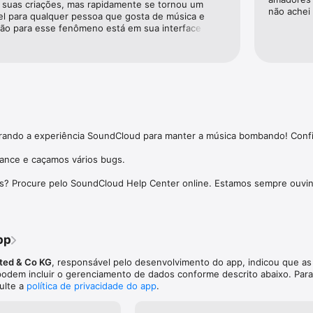
r suas criações, mas rapidamente se tornou um 
não achei
el para qualquer pessoa que gosta de música e 
nte qualquer faixa, diretamente no player de música.

ção para esse fenômeno está em sua interface 
playlists populares no aplicativo e nas mídias sociais.

ilização superintuitiva, que reúne em um só app 
entes como: descobrir novos artistas, compartilhar 
as 

 som e curtir muita música.
róprias músicas diretamente no aplicativo para aproveitar uma base de f
e começar a ser tendência.

dentes a serem pagos

dos por fãs colocam dinheiro no bolso dos artistas que VOCÊ quer apoia
ndo a experiência SoundCloud para manter a música bombando! Confir
de música gratuito com o SoundCloud FREE ou suba de nível com o Sou
ara remover anúncios, reproduzir músicas off-line e mais recursos pr
nce e caçamos vários bugs.

s? Procure pelo SoundCloud Help Center online. Estamos sempre ouvi
 artistas independentes e consagrados (com anúncios).

de reprodução com pulos ilimitados.

sica em seu Apple Watch.

pp
r off-line - Reproduza suas músicas e listas de reprodução favoritas a qu
ted & Co KG
, responsável pelo desenvolvimento do app, indicou que as 


podem incluir o gerenciamento de dados conforme descrito abaixo. Para
ulte a
política de privacidade do app
.
remium do Go+
