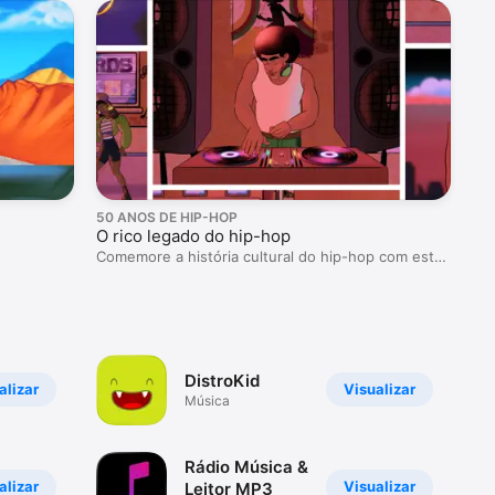
50 ANOS DE HIP-HOP
O rico legado do hip-hop
Comemore a história cultural do hip-hop com estes
apps.
DistroKid
alizar
Visualizar
Música
Rádio Música &
alizar
Visualizar
Leitor MP3