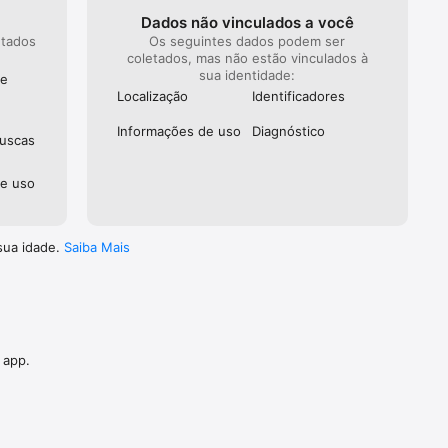
Dados não vinculados a você
etados
Os seguintes dados podem ser
:
coletados, mas não estão vinculados à
ualquer 
sua identidade:
de
Localização
Identificado­res
icas mais 
Informações de uso
Diagnóstico
buscas
de uso
sua idade.
Saiba Mais
o e 
 app.