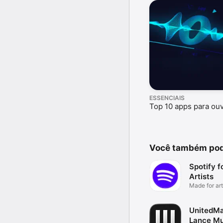
ESSENCIAIS
Top 10 apps para ouv
Você também pod
Spotify f
Artists
Made for art
their teams
UnitedMa
Lance Mu