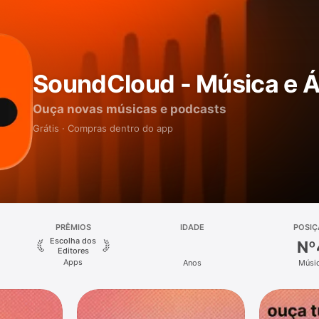
SoundCloud - Música e 
Ouça novas músicas e podcasts
Grátis · Compras dentro do app
PRÊMIOS
IDADE
POSI
Escolha dos
Nº
Editores
Apps
Anos
Músi