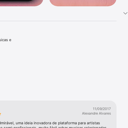
icas e 
ra

de 
11/09/2017
Alexandre Alvares
irável, uma ideia inovadora de plataforma para artistas 
s de 
 semi-profissionais, muito fácil achar musicas relacionadas, 