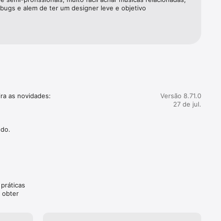
 bugs e alem de ter um designer leve e objetivo
ãs global 
r. 

a as novidades:

Versão 8.71.0
ndCloud 
27 de jul.
emium.

ndo.
alquer 
práticas
 obter