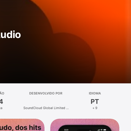
Áudio
ÇÃO
DESENVOLVIDO POR
IDIOMA
4
PT
ca
SoundCloud Global Limited &
+ 9
Co KG