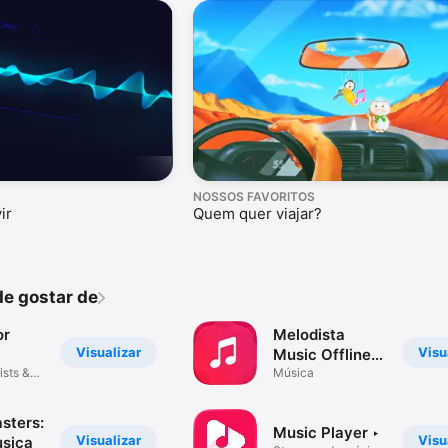
NOSSOS FAVORITOS
ir
Quem quer viajar?
e gostar de
or
Melodista
Visualizar
Visu
Music Offline
ists &
Player
Música
sters:
Music Player ‣
Visualizar
Visu
sica