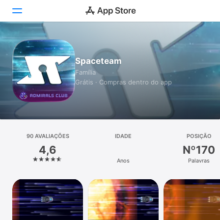
Hoje
Spaceteam
Jogos
Família
Grátis · Compras dentro do app
Apps
Arcade
Buscar
90 AVALIAÇÕES
IDADE
POSIÇÃO
4,6
Nº170
Plataforma
Anos
Palavras
iPhone
iPad
Mac
Watch