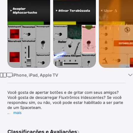
TV
iPhone, iPad, Apple TV
Você gosta de apertar botões e de gritar com seus amigos? 
Você gosta de descarregar Fluxtrônios Iridescentes? Se você 
respondeu sim, ou não, você pode estar habilitado a ser parte 
de um Spaceteam.

mais
Spaceteam é um jogo cooperativo para 2 a 8 jogadores que 
gritam palavreado técnico um pro outro até que sua nave 
exploda. Cada jogador precisa de um dispositivo móvel 
Classificações e Avaliações
(celular, tablet, iPod Touch,etc).
