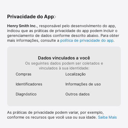
(Innovation Award) 

* Finalista - Independent Games Festival 2013 

* Seleção - PAX East Indie Showcase 2013 

Privacidade do App
* Jogo em Destaque - IndieCade East 2013
Henry Smith Inc.
, responsável pelo desenvolvimento do app,
indicou que as práticas de privacidade do app podem incluir o
gerenciamento de dados conforme descrito abaixo. Para obter
mais informações, consulte a
política de privacidade do app
.
Dados vinculados a você
Os seguintes dados podem ser coletados e
vinculados à sua identidade:
Compras
Localização
Identificado­res
Informações de uso
Diagnóstico
Outros dados
As práticas de privacidade podem variar, por exemplo,
conforme os recursos que você usa ou sua idade.
Saiba Mais