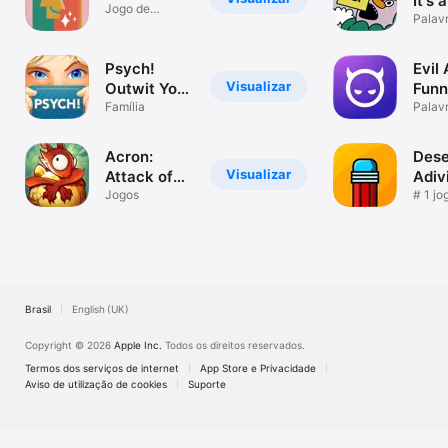
It's 
Jogo de
gam
Palav
adivinhação
para festa
Psych!
Evil 
Visualizar
Outwit Your
Funn
Friends
Família
____
Palav
Acron:
Dese
Visualizar
Attack of
Adiv
the
Jogos
# 1 jo
multip
Squirrels
Brasil
English (UK)
Copyright © 2026
Apple Inc.
Todos os direitos reservados.
Termos dos serviços de internet
App Store e Privacidade
Aviso de utilização de cookies
Suporte