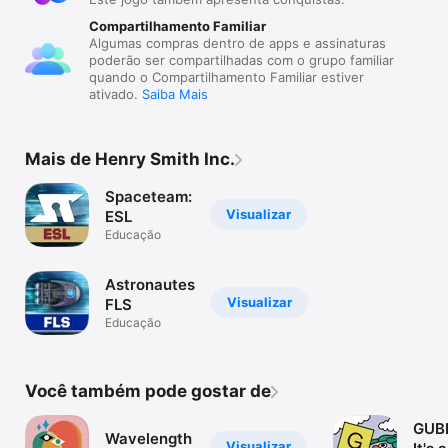
Compartilhamento Familiar
Algumas compras dentro de apps e assinaturas
poderão ser compartilhadas com o grupo familiar
quando o Compartilhamento Familiar estiver
ativado.
Saiba Mais
Mais de Henry Smith Inc.
Spaceteam:
Visualizar
ESL
Educação
Astronautes
Visualizar
FLS
Educação
Você também pode gostar de
GUB
Wavelength
Visualizar