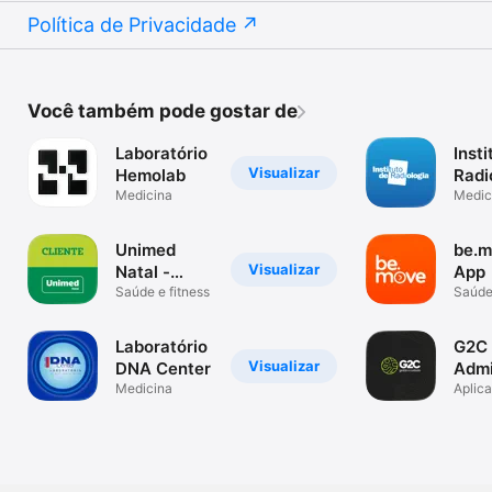
Política de Privacidade
Você também pode gostar de
Laboratório
Insti
Visualizar
Hemolab
Radi
Medicina
Medic
Unimed
be.
Visualizar
Natal -
App
Cliente
Saúde e fitness
Saúde 
Laboratório
G2C
Visualizar
DNA Center
Admi
Medicina
Aplica
benefi