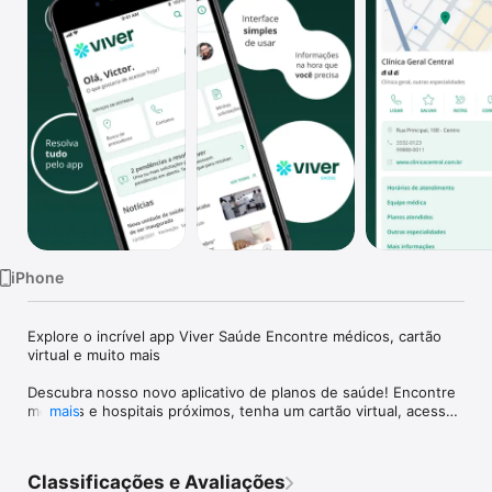
TV
iPhone
Explore o incrível app Viver Saúde Encontre médicos, cartão 
virtual e muito mais

Descubra nosso novo aplicativo de planos de saúde! Encontre 
médicos e hospitais próximos, tenha um cartão virtual, acesse 
mais
contatos úteis e acompanhe suas solicitações. Simplifique sua 
experiência de cuidados de saúde com nosso aplicativo!

Classificações e Avaliações
Rede Credenciada: Localize facilmente médicos, clínicas e 