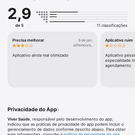
hospitais próximos a você.

2,9
Cartão Virtual: Acesse seu cartão de plano de saúde no 
aplicativo, eliminando a necessidade de carregar um cartão 
físico.

de 5
11 classificações
Contatos Úteis: Tenha acesso rápido a centrais de 
atendimento, suporte e muito mais.

Precisa melhorar
Aplicativo ruim
9 de jan.
alifemoura_
Acompanhamento de Solicitações: Acompanhe em tempo real 
o status de todas suas solicitações, em um só lugar.

Aplicativo ainda mal otimizado
Aplicativo péss
especialidade m
Baixe agora nosso aplicativo da Viver Saúde e desfrute de uma 
agendamento
experiência simplificada e totalmente digital!
Privacidade do App
Viver Saúde
, responsável pelo desenvolvimento do app,
indicou que as práticas de privacidade do app podem incluir o
gerenciamento de dados conforme descrito abaixo. Para obter
mais informações, consulte a
política de privacidade do app
.