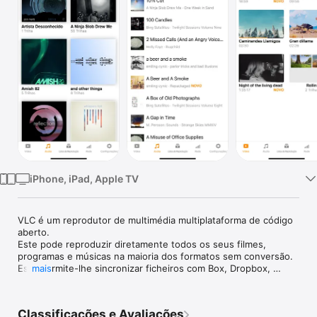
TV
iPhone, iPad, Apple TV
VLC é um reprodutor de multimédia multiplataforma de código 
aberto.

Este pode reproduzir diretamente todos os seus filmes, 
programas e músicas na maioria dos formatos sem conversão.

Este permite-lhe sincronizar ficheiros com Box, Dropbox, 
mais
Google Drive, iCloud Drive, iTunes e OneDrive, transferências 
diretas e via partilha em Wi-Fi, bem como reproduzir através 
de servidores de multimédia FTP, NFS, SFTP, SMB, 
Classificações e Avaliações
UPnP/DLNA e na Web.
