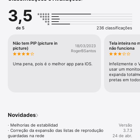
VLC é compatível com legendas avançadas, incluindo 
3,5
compatibilidade total com SSA, múltiplas faixas de áudio, 
controlo de velocidade da reprodução e renderização via 
Chromecast.

de 5
236 classificações
VLC é totalmente gratuito e de código aberto.
Não tem PIP (picture in
Tela inteira no 
18/03/2023
picture)
não funciona
RogerBSantos
Uma pena, pois é o melhor app para IOS.
Infelizmente o 
usar um monitor 
expanda totalme
pretas em todos
Novidades
· Melhorias de estabilidad

Versão
· Correção da expansão das listas de reprodução 
3.7.3
guardadas na rede
24 de abr.