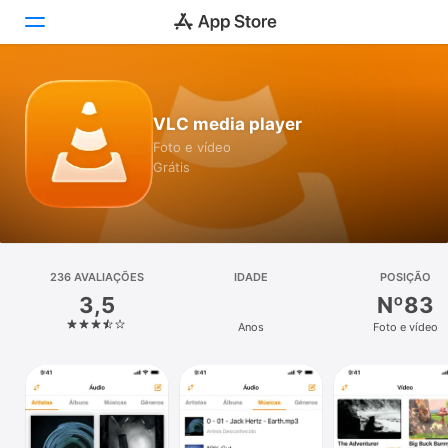
Hoje
VLC media player
Jogos
Foto e vídeo
Grátis
Apps
Arcade
Buscar
236 AVALIAÇÕES
IDADE
POSIÇÃO
3,5
Nº83
Plataforma
Anos
Foto e vídeo
iPhone
iPad
Mac
Watch