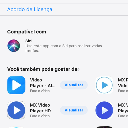
Acordo de Licença
Compatível com
Siri
Use este app com a Siri para realizar várias
tarefas.
Você também pode gostar de
Video
MX P
Visualizar
Player - All
Vide
in One
Foto e vídeo
Play
Foto e
MX Video
MX V
Visualizar
Player HD
Play
Foto e vídeo
Foto e