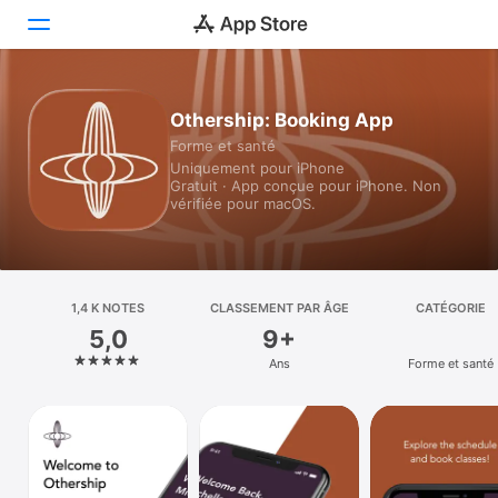
Aujourd’hui
Othership: Booking App
Forme et santé
Jeux
Uniquement pour iPhone
Gratuit · App conçue pour iPhone. Non
Apps
vérifiée pour macOS.
Arcade
Rechercher
1,4 K NOTES
CLASSEMENT PAR ÂGE
CATÉGORIE
5,0
9+
Plateforme
Ans
Forme et santé
iPhone
iPad
Mac
Vision