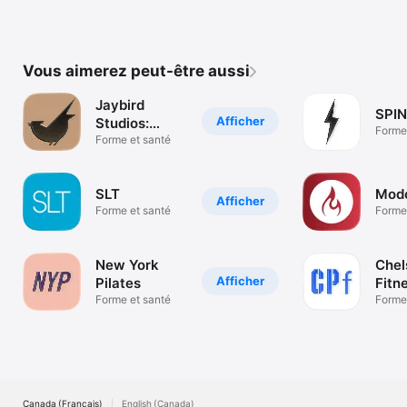
Vous aimerez peut-être aussi
Jaybird
SPI
Afficher
Studios:
Forme
Booking App
Forme et santé
SLT
Mod
Afficher
Forme et santé
Forme
New York
Chel
Afficher
Pilates
Fitn
Forme et santé
Forme
Canada (Français)
English (Canada)