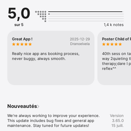
Confronting yourself isn’t easy work. But it can lead to 
5,0
transformation. Mental, physical and spiritual obstacles 
abound. But we believe that learning how to regulate yourself 
– and your emotions – in a world that can’t be regulated can 
and should be a memorable voyage. Maybe even an 
sur 5
1,4 k notes
adventure. And it’s one way you can serve the world. To 
discover infinite connection, we first must create a 
relationship with ourselves and others.

Great App !
Poster Child of 
2025-12-29
Dranoelxela
Apprenticeship. Mentorship. Leadership. Allyship. Partnership. 
Companionship. Worship. Relationship. What ship are you 
Really nice app ans booking process, 
40th sess on ta
never buggy, always smooth.
way 2quieting t
therapy;dare I 
reflex^^
Nouveautés
We're always working to improve your experience. 
Version
This update includes bug fixes and general app 
3.65.0
maintenance. Stay tuned for future updates!
15 juill.