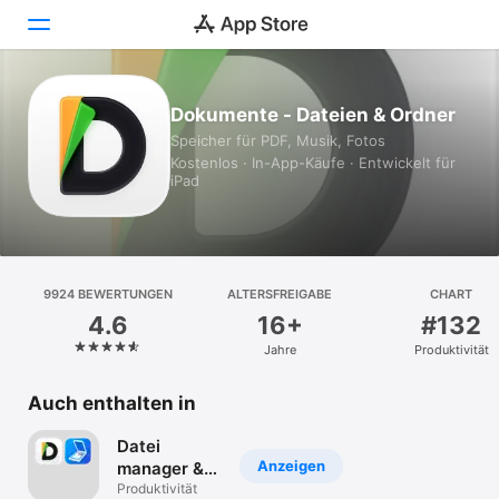
Heute
Dokumente - Dateien & Ordner
Speicher für PDF, Musik, Fotos
Spiele
Kostenlos · In-App-Käufe · Entwickelt für
iPad
Apps
Arcade
9924 BEWERTUNGEN
Suchen
ALTERSFREIGABE
CHART
4.6
16+
#132
Plattform
Jahre
Produktivität
iPhone
Auch enthalten in
iPad
Mac
Datei
Anzeigen
manager &
Watch
Scanner:
Produktivität