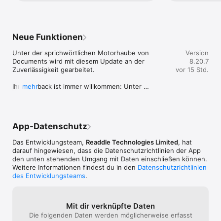
details about y
AUDIO- & VIDEOPLAYER

Beispiel wie ma
rdsupport@readd
• Musik online und offline hören

verschlimmbess
engineers can l
• Filme vom Computer oder aus Online-Quellen importieren 
Entwickler habe
und anschauen

toll! Jetzt unbr
Neue Funktionen
• Einfacher Zugriff auf Foto- & Videobibliotheken

Unter der sprichwörtlichen Motorhaube von 
Version
DATEIEN & ORDNER ÜBERTRAGEN & VERWALTEN

Documents wird mit diesem Update an der 
8.20.7
• Dateien verwalten und individuelle Ordner erstellen

Zuverlässigkeit gearbeitet.

vor 15 Std.
• Funktionen wie zippen/entpacken, farblich markieren, 
umbenennen & mehr

Ihr Feedback ist immer willkommen: Unter 
mehr
• Einfaches Teilen von Dateien mit anderen

rdsupport@readdle.com sind wir für Sie da!
• Drag & Drop: Readdle-Apps in geteilter Ansicht auf dem 
iPad* öffnen, um Dateien zu verschieben

DATEIEN IMPORTIEREN & SPEICHERN

App-Datenschutz
• Ihr gesamter Cloud-Speicher befindet sich im Bereich "Meine 
Dateien".

Das Entwicklungsteam,
Readdle Technologies Limited
, hat
• Dateien vom Computer, aus der Cloud, von einem WebDAV-
darauf hingewiesen, dass die Datenschutz­richtlinien der App
Dienst oder Geräten in der Nähe importieren

den unten stehenden Umgang mit Daten einschließen können.
• Mit Documents Dateien einfach aus dem Web herunterladen

Weitere Informationen findest du in den
Datenschutzrichtlinien
• E-Mail-Anhänge an einem einzigen Ort speichern

des Entwicklungsteams
.
• Webseiten speichern und später lesen

PDFs LESEN & BEARBEITEN

Mit dir verknüpfte Daten
• Office-Dateien & eBooks mit ein paar Fingertipps öffnen

Die folgenden Daten werden möglicherweise erfasst
• Anzeigen & Markieren von PDFs direkt in der App
