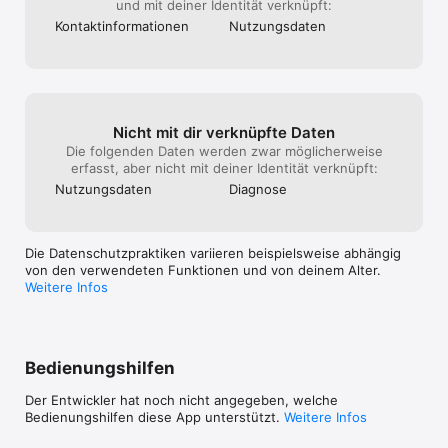
und mit deiner Identität verknüpft:
• PDF-Texte & Bilder schnell bearbeiten

• Einfaches Organisieren von PDF-Seiten

Kontakt­informa­tionen
Nutzungs­daten
• Einfaches Konvertieren von beliebigen Formaten ins PDF-
Format

ALLE CLOUD-DIENSTE INTEGRIEREN

• Alle Cloud-Dienste mit Documents verbinden und jederzeit 
auf Dateien zugreifen

Nicht mit dir verknüpfte Daten
• Arbeiten Sie in iCloud, Dropbox, Google Drive und anderen 
Die folgenden Daten werden zwar möglicherweise
Plattformen ohne Dateien herunterzuladen.

erfasst, aber nicht mit deiner Identität verknüpft:
• Richten Sie eine Zwei-Wege-Synchronisation ein, um 
Nutzungs­daten
Diagnose
Dateien in bestimmten Ordnern automatisch hochzuladen.

SMART ACTIONS

Die Datenschutzpraktiken variieren beispielsweise abhängig
• Kontextbezogene Empfehlungen, die eine Aktion 
von den verwendeten Funktionen und von deinem Alter.
vorschlagen und so Zeit sparen

Weitere Infos
WAS SAGEN ANDERE ÜBER DOCUMENTS?

Die Documents-

App wurde in mehr als 70 Ländern mit dem "App Store Editors' 
Choice Award" ausgezeichnet.

Bedienungshilfen
"Mit diesem Tool hat man immer den Überblick." – The Verge

Der Entwickler hat noch nicht angegeben, welche
"Die App ist superschnell, sieht gut aus und die Features sind 
Bedienungshilfen diese App unterstützt.
Weitere Infos
leicht zu finden und zu nutzen." – The Next Web
