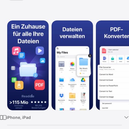
PDFs
TV
bearbeiten,
Fax,
konvertieren
und
Dokumente
scannen.
iPhone, iPad