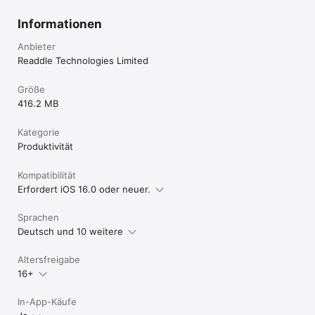
"Eine überraschend vielseitige App für Verbraucher und 
Unternehmen." – USA Today

Informationen
Documents ist ein Must-have fürs iPhone & iPad!

Anbieter
Bei einem Kauf von Documents Plus wird die Bezahlung über 
Ihr iTunes-Konto abgewickelt. Die Verlängerung des Abos 
Readdle Technologies Limited
erfolgt 24 Stunden vor dem Ablauf des aktuellen 
Abrechnungszeitraums. Sie können die automatische 
Größe
Verlängerung nach dem Kauf jederzeit in den Einstellungen im 
416.2 MB
iTunes Store deaktivieren. Der aktuelle Preis für das 
Documents Plus-Abo beträgt 9,99 US-Dollar/Monat. Preise 
sind in US-Dollar angegeben und können sich in Ländern 
Kategorie
außerhalb der USA unterscheiden sowie unangekündigt 
Produktivität
ändern. Wenn Sie Documents Plus nicht kaufen, können Sie 
Documents einfach kostenlos weiterverwenden. Falls ein 
Kompatibilität
kostenloser Test angeboten wird, verfällt ein eventuell nicht 
Erfordert iOS 16.0 oder neuer.
genutzter Testzeitraum beim Abschluss eines Abos.

Mehr über unsere Bestimmungen:

Sprachen
https://documents.io/legal/privacy

Deutsch und 10 weitere
https://documents.io/legal/terms
Altersfreigabe
16+
In-App-Käufe