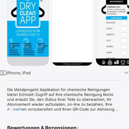
TV
iPhone, iPad
Die Metalprogetti Applikation für chemische Reinigungen 
bietet Echtzeit-Zugriff auf Ihre chemische Reinigung Konto 
und erlaubt Sie, den Status Ihrer Teile zu überwachen, Ihr 
Abonnement wieder aufzuladen, on-line zu bezahlen, Ihre 
Abnahmen vorzubereiten und Ihren QR-Code zur Abholung 
mehr
und Abnahme am Automat anzuwenden.  

Kleine Bemerkung: die Metalprogetti Applikation für 
chemische Reinigung ist kompatibel nur mit Reinigungen, die 
Bewertungen & Rezensionen
Battista UNI Metalprogetti Software als Kassensystem 