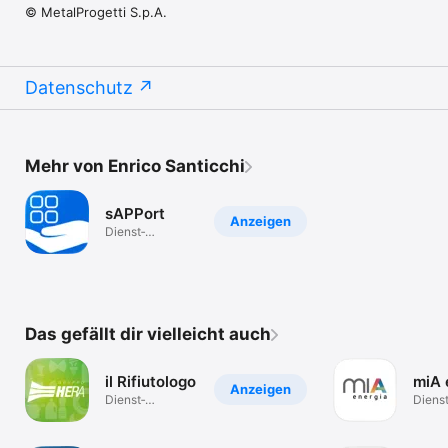
© MetalProgetti S.p.A.
Datenschutz
Mehr von Enrico Santicchi
sAPPort
Anzeigen
Dienst­
programme
Das gefällt dir vielleicht auch
il Rifiutologo
miA 
Anzeigen
Dienst­
Dienst
programme
progr