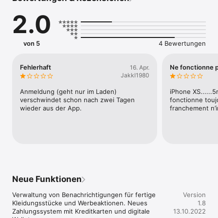
anwenden. 

2.0
Sprechen Sie Ihren Reiniger noch heute auf diese Anwendung 
an!
von 5
4 Bewertungen
Fehlerhaft
Ne fonctionne p
16. Apr.
Jakkl1980
Anmeldung (geht nur im Laden) 
iPhone XS......5
verschwindet schon nach zwei Tagen 
fonctionne toujo
wieder aus der App.
franchement n’i
Neue Funktionen
Verwaltung von Benachrichtigungen für fertige 
Version
Kleidungsstücke und Werbeaktionen. Neues 
1.8
Zahlungssystem mit Kreditkarten und digitale 
13.10.2022