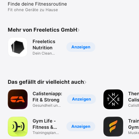
Finde deine Fitnessroutine
Fit ohne Geräte zu Hause
Mehr von Freeletics GmbH
Freeletics
Anzeigen
Nutrition
Dein Clean
Eating Coach
Das gefällt dir vielleicht auch
Calisteniapp:
Then
Anzeigen
Fit & Strong
Cali
Gesundheit und
Trai
Calist
Fitness
workou
Gym Life -
Trai
Anzeigen
Fitness &
Gym
Workout
Trainingsplan
Fitx
Muske
zum Abnehmen
Train