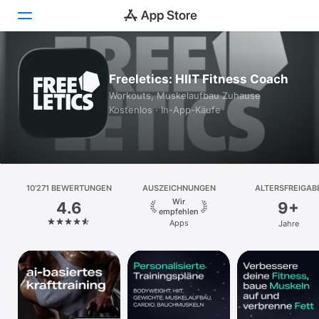
Heute
Freeletics: HIIT Fitness Coach
Workouts, Muskelaufbau Zuhause
Spiele
Kostenlos · In-App-Käufe
Apps
Arcade
10'271 BEWERTUNGEN
Suchen
AUSZEICHNUNGEN
ALTERSFREIGAB
Wir
4.6
9+
empfehlen
Plattform
Apps
Jahre
iPhone
iPad
Mac
Watch