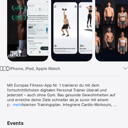
TV
iPhone, iPad, Apple Watch
Mit Europas Fitness-App Nr. 1 trainierst du mit dem 
fortschrittlichsten digitalen Personal Trainer überall und 
jederzeit – auch ohne Gym. Bau gesunde Gewohnheiten auf 
und erreiche deine Ziele schneller als je zuvor mit einem 
personalisierten Trainingsplan. Integriere Cardio-Workouts, 
mehr
Gewichte, Gym-Geräte und Laufintervalle oder bleib beim 
klassischen Freeletics-Training mit Bodyweight-HIIT oder 
Calisthenics-Workouts zu Hause. Jeder Trainingsplan enthält 
Events
komplett personalisierte Workouts, inklusive Warmups, 