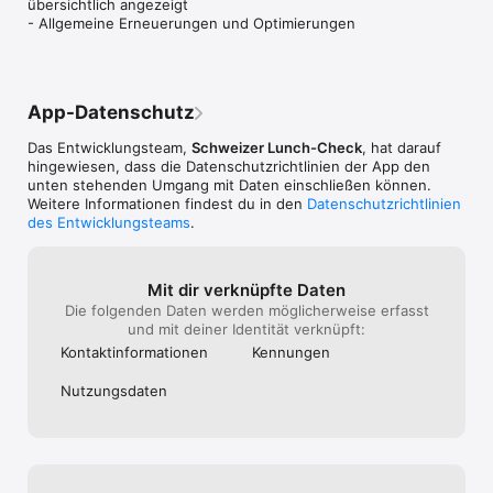
übersichtlich angezeigt

Radar, jedoch is
- Allgemeine Erneuerungen und Optimierungen
flächendeckend
Haltung von App
ApplePay in der
die neuste Entw
Standards nur 
App-Datenschutz
wurden. Somit s
angewiesen von 
Das Entwicklungsteam,
Schweizer Lunch-Check
, hat darauf
Timeline zu rut
hingewiesen, dass die Datenschutz­richtlinien der App den
Offerte zu erhal
unten stehenden Umgang mit Daten einschließen können.
schon einige Mo
Weitere Informationen findest du in den
Datenschutzrichtlinien
und immer wied
des Entwicklungsteams
.
Code Lösungen s
nicht flächende
umsetzbar, was 
grossen Marktte
Mit dir verknüpfte Daten
wird. Die techn
Die folgenden Daten werden möglicherweise erfasst
werden zwar erw
und mit deiner Identität verknüpft:
jeweils für neu
Kontakt­informa­tionen
Kennungen
einen langen Ab
Zusammenarbeit
Nutzungs­daten
geprüft, jedoch
zweckgebundene
nicht umsetzbar.
mal zur technis
ungeachtet dess
kosten würde. D