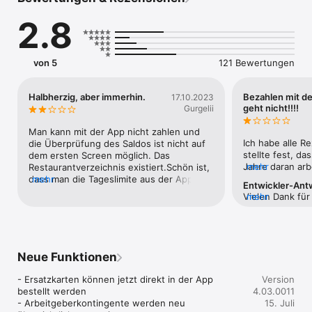
Ihrer App anpassen. Bei einem Verlust der Karte, kann die 
Karte ebenfalls in der App sofort gesperrt werden. 
2.8
von 5
121 Bewertungen
Halbherzig, aber immerhin.
Bezahlen mit de
17.10.2023
geht nicht!!!!
Gurgelii
Man kann mit der App nicht zahlen und 
Ich habe alle R
die Überprüfung des Saldos ist nicht auf 
stellte fest, da
dem ersten Screen möglich. Das 
Jahre daran arb
mehr
Restaurantverzeichnis existiert.Schön ist, 
die App/Iphone 
dass man die Tageslimite aus der App 
mehr
Entwickler-Ant
bis jetzt in 202
anpassen kann. Für andere Anliegen - 
Vielen Dank für 
mehr
doch einfach ni
z.B. für das Beantragen einer Ersatzkarte 
können verstehen
eher so vor, als
- muss man dann doch auf die Website.
den Eindruck fü
Interesse daran
Ihnen aber vers
dagegen gemacht
ist. Auch wir un
Das ist definiti
Neue Funktionen
Zahlungsverarbe
👎🏽
interessiert un
- Ersatzkarten können jetzt direkt in der App 
zeitgemässe un
Version
bestellt werden

anzubieten. Es 
4.03.0011
- Arbeitgeberkontingente werden neu 
Möglichkeiten a
15. Juli