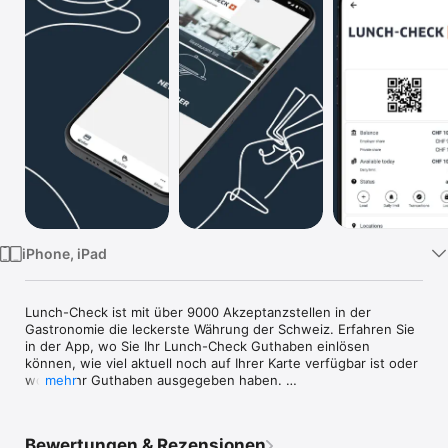
TV
iPhone, iPad
Lunch-Check ist mit über 9000 Akzeptanzstellen in der 
Gastronomie die leckerste Währung der Schweiz. Erfahren Sie 
in der App, wo Sie Ihr Lunch-Check Guthaben einlösen 
können, wie viel aktuell noch auf Ihrer Karte verfügbar ist oder 
wo Sie ihr Guthaben ausgegeben haben. 

mehr
Möchten Sie für Ihren nächsten Restaurantbesuch die 
Tageslimite erhöhen, so lässt sich das einfach und schnell in 
Bewertungen & Rezensionen