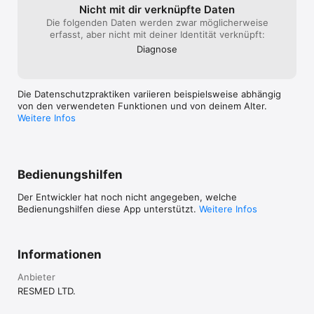
AirMini™-Gerät laden Sie die AirMini by Resmed-App herunter.

Nicht mit dir verknüpfte Daten
Die folgenden Daten werden zwar möglicherweise
Wenden Sie sich bitte mit Fragen im Zusammenhang mit 
erfasst, aber nicht mit deiner Identität verknüpft:
Erkrankungen stets an einen Arzt oder anderen qualifizierten 
Diagnose
Heilberufler. Wenn Sie glauben, dass Sie einen medizinischen 
Notfall haben, holen Sie sofort ärztliche Hilfe ein.
Die Datenschutzpraktiken variieren beispielsweise abhängig
von den verwendeten Funktionen und von deinem Alter.
Weitere Infos
Bedienungshilfen
Der Entwickler hat noch nicht angegeben, welche
Bedienungshilfen diese App unterstützt.
Weitere Infos
Informationen
Anbieter
RESMED LTD.