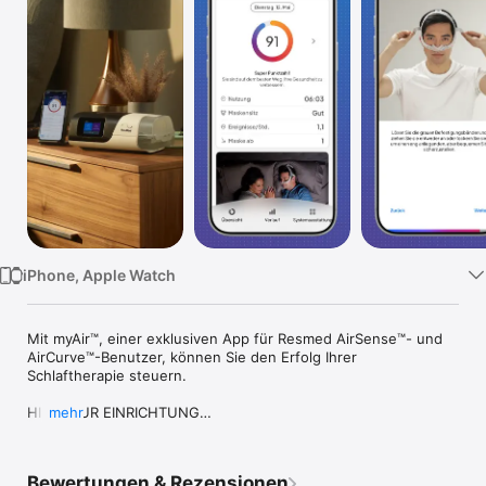
TV
iPhone, Apple Watch
Mit myAir™, einer exklusiven App für Resmed AirSense™- und 
AirCurve™-Benutzer, können Sie den Erfolg Ihrer 
Schlaftherapie steuern.

HILFE ZUR EINRICHTUNG

mehr
Ob Sie Ihr Gerät zu Hause oder vor Ort einrichten, myAir hilft 
Ihnen dabei, einfach und sicher zu beginnen. Die Funktion 
Bewertungen & Rezensionen