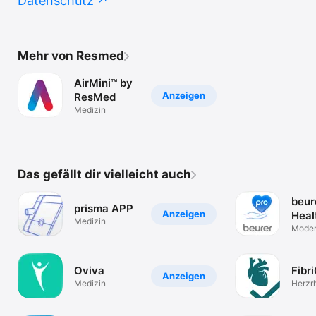
Datenschutz
Mehr von Resmed
AirMini™ by
Anzeigen
ResMed
Medizin
Das gefällt dir vielleicht auch
beur
prisma APP
Anzeigen
Heal
Medizin
Moder
Gesun
Oviva
Fibr
Anzeigen
Medizin
Herzr