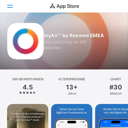
Heute
myAir™ by Resmed EMEA
Spiele
Start und Erfolg mit PAP
Kostenlos
Apps
Arcade
Suchen
590 BEWERTUNGEN
ALTERSFREIGABE
CHART
4.5
13+
#30
Plattform
Jahre
Medizin
iPhone
iPad
Mac
Watch