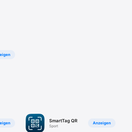
eigen
SmartTag QR
eigen
Anzeigen
Sport