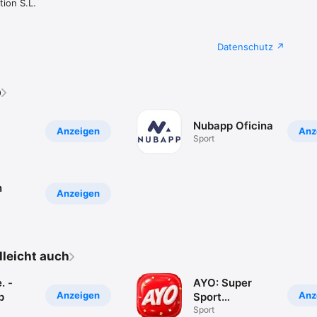
ion S.L.
Datenschutz
p
Nubapp Oficina
Anzeigen
Anz
Sport
n
Anzeigen
elleicht auch
. -
AYO: Super
Anzeigen
Anz
p
Sport
Community App
Sport