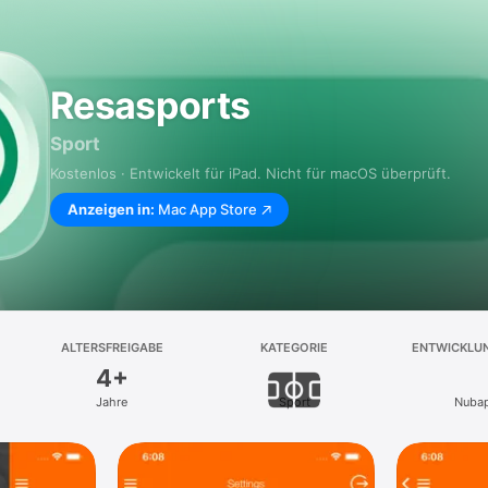
Resasports
Sport
Kostenlos · Entwickelt für iPad. Nicht für macOS überprüft.
Anzeigen in:
Mac App Store
ALTERSFREIGABE
KATEGORIE
ENTWICKLU
4+
Jahre
Sport
Nuba