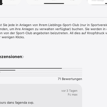
t Sie jede in Anlagen von Ihrem Lieblings-Sport-Club (nur in Sportverein
den, um ihre Anlagen zu verwalten verfügbar) buchen. Sie werden in 
ten von der Sport-Club angeboten beizutreten. All dies auf Knopfdruck v
 wenigen Klicks.

ie in der Lage sein:

Anlagen zu buchen.

 und kurse mitmachen.

ezensionen
martphone zu bezahlen per Kreditkarte , Kredit, Gutschein ...

Info und Lage zu überprüfen.

hen verfügbar.
71 Bewertungen
vor 3 Tagen
Fc max
ours dans l’agenda svp.