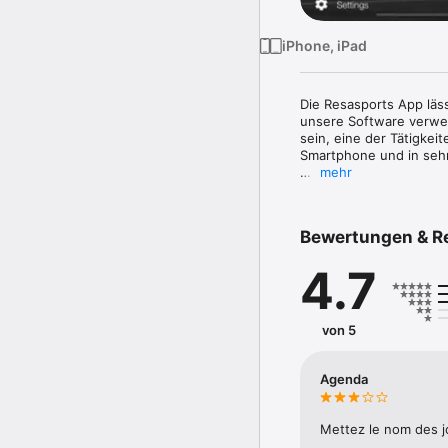
iPhone, iPad
Die Resasports App läss
unsere Software verwen
sein, eine der Tätigkei
Smartphone und in sehr
mehr
Mit dieser App werden S
    - In die Sport-Club 
    - In alle Aktivitäten
Bewertungen & R
    - Direkt von Ihrem S
    - Die Sportzentrum 
4.7
    - In mehreren Sprac
von 5
Agenda
Mettez le nom des j