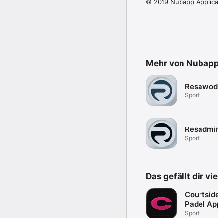
© 2019 Nubapp Applicat
Mehr von Nubap
Resawod
Sport
Resadmi
Sport
Das gefällt dir vi
Courtside
Padel Ap
Sport