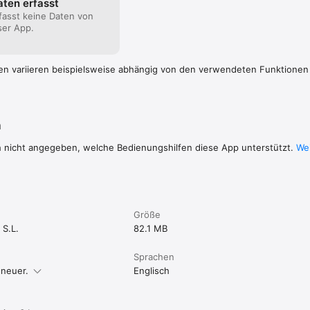
aten erfasst
fasst keine Daten von
ser App.
en variieren beispielsweise abhängig von den verwendeten Funktionen
n
h nicht angegeben, welche Bedienungshilfen diese App unterstützt.
Wei
Größe
S.L.
82.1 MB
Sprachen
 neuer.
Englisch