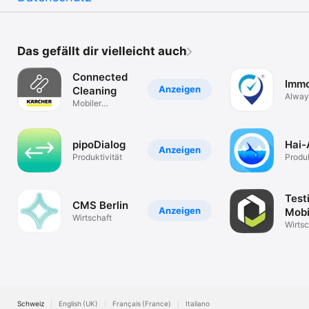
Das gefällt dir vielleicht auch
Connected
Imm
Anzeigen
Cleaning
Alway
Mobiler
Dienstplan
pipoDialog
Hai-
Anzeigen
Produktivität
Produk
Test
CMS Berlin
Anzeigen
Mobi
Wirtschaft
Wirtsc
Schweiz
English (UK)
Français (France)
Italiano